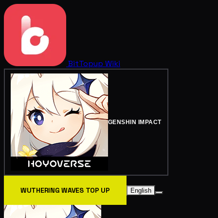
BitTopup
Wiki
GENSHIN IMPACT
WUTHERING WAVES TOP UP
English