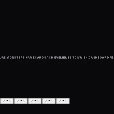
URE
MONSTERS
NAMECARDS
ACHIEVEMENTS
TCG
WISH
DASHBOARD
N
？？？
？？？
？？？
？？？
？？？