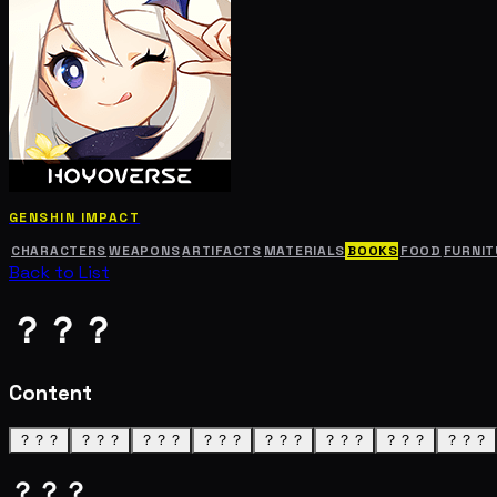
GENSHIN IMPACT
CHARACTERS
WEAPONS
ARTIFACTS
MATERIALS
BOOKS
FOOD
FURNIT
Back to List
？？？
Content
？？？
？？？
？？？
？？？
？？？
？？？
？？？
？？？
？？？