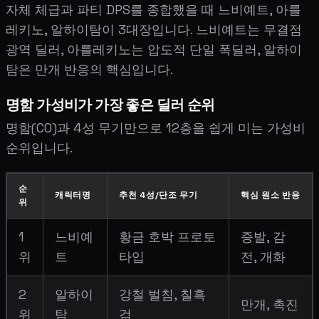
자체 체급과 파티 DPS를 종합했을 때 느비예트, 아를
레키노, 알하이탐이 3대장입니다. 느비예트는 무결점
광역 딜러, 아를레키노는 압도적 단일 폭딜러, 알하이
탐은 만개 반응의 핵심입니다.
명함 가성비가 가장 좋은 딜러 순위
명함(C0)과 4성 무기만으로 12층을 쉽게 미는 가성비
순위입니다.
순
캐릭터명
추천 4성/단조 무기
핵심 원소 반응
위
1
느비예
황금 호박 프로토
증발, 감
위
트
타입
전, 개화
2
알하이
강철 벌침, 칠흑
만개, 촉진
위
탐
검