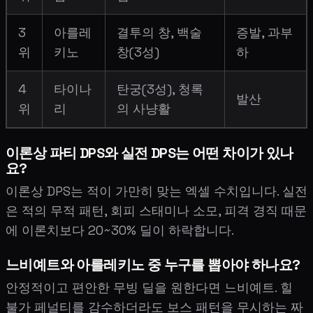
3
아를레
결투의 창, 백술
증발, 과부
위
키노
창(3성)
하
4
타이나
탄궁(3성), 청록
발산
위
리
의 사냥활
이론상 파티 DPS와 실전 DPS는 어떤 차이가 있나
요?
이론상 DPS는 적이 가만히 맞는 엑셀 수치입니다. 실전
은 적의 무적 패턴, 회피 스태미나 소모, 피격 경직 때문
에 이론치보다 20~30% 딜이 하락합니다.
느비예트와 아를레키노 중 누구를 뽑아야 하나요?
안정적이고 편안한 무빙 딜을 원한다면 느비예트. 힐
불가 페널티를 감수하더라도 보스 패턴을 무시하는 짜