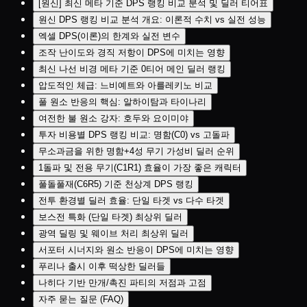
[원신] 최신 메타 기준 DPS 랭킹 비교 분석 및 딜러 티어표
원신 DPS 랭킹 비교 분석 개요: 이론적 수치 vs 실전 성능
엑셀 DPS(이론)의 한계와 실전 변수
조작 난이도와 경직 저항이 DPS에 미치는 영향
최신 나선 비경 메타 기준 0티어 메인 딜러 랭킹
압도적인 체급: 느비예트와 아를레키노 비교
풀 원소 반응의 핵심: 알하이탐과 타이나리
여전한 불 원소 강자: 호두와 요이미야
투자 비용별 DPS 랭킹 비교: 명함(C0) vs 고돌파
무소과금을 위한 명함+4성 무기 가성비 딜러 순위
1돌파 및 전용 무기(C1R1) 효율이 가장 좋은 캐릭터
풀돌풀재(C6R5) 기준 천상계 DPS 랭킹
전투 환경별 딜러 효율: 단일 타겟 vs 다수 타겟
보스전 특화 (단일 타겟) 최상위 딜러
광역 딜링 및 웨이브 처리 최상위 딜러
서포터 시너지와 원소 반응이 DPS에 미치는 영향
푸리나 출시 이후 떡상한 딜러들
나히다 기반 만개/촉진 파티의 저점과 고점
자주 묻는 질문 (FAQ)