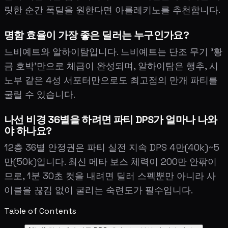
릿한 순간 폭딜을 원한다면 아를레키노를 추천합니다.
명함 효율이 가장 좋은 딜러는 누구인가요?
느비예트와 알하이탐입니다. 느비예트는 단조 무기 '황
금 호박'만으로 체급이 완성되며, 알하이탐은 행추, 시
노부 같은 4성 서포터만으로도 최고점의 만개 파티를
굴릴 수 있습니다.
나선 비경 36별을 하려면 파티 DPS가 얼마나 나와
야 하나요?
12층 36별 안정권은 파티 실전 지속 DPS 4만(40k)~5
만(50k)입니다. 최신 메타 보스 체력이 200만 안팎이
므로, 1분 30초 컷을 내려면 딜러 스펙뿐만 아니라 사
이클을 끊김 없이 굴리는 숙련도가 필수입니다.
Table of Contents