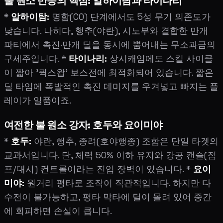
풀 원소 반응의 핵심: 알하이탐과 타이나리
*
알하이탐:
명함(C0) 단계에서도 5성 무기 의존도가
낮습니다. 나히다, 행추(야란), 시노부와 결합한 만개
파티에서 촉진·만개 딜을 동시에 뿜어내는 무소과금의
구세주입니다. *
타이나리:
상시캐임에도 스킬 사이클
이 짧아 '퀵스왑' 보스전에 최적화되어 있습니다. 짧은
딜 타임에 폭발적인 촉진 데미지를 우겨넣고 빠지는 플
레이가 일품이죠.
여전한 불 원소 강자: 호두와 요이미야
*
호두:
야란, 행추, 종려(호야행종) 조합은 단일 타겟의
교과서입니다. 단, 체력 50% 이하 유지와 강공 캔슬(점
프/대시) 컨트롤이라는 진입 장벽이 있습니다. *
요이
미야:
원거리 평타로 조작이 직관적입니다. 하지만 다
수전이 불가능하고, 평타 막타에 딜이 몰려 있어 중간
에 회피하면 손실이 큽니다.