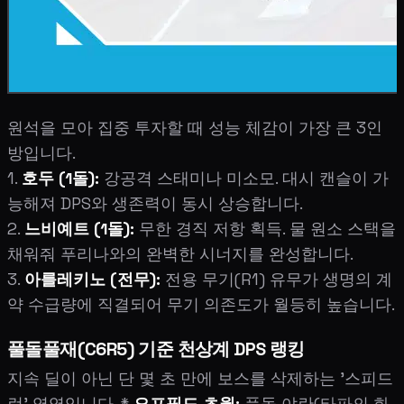
원석을 모아 집중 투자할 때 성능 체감이 가장 큰 3인
방입니다.
1.
호두 (1돌):
강공격 스태미나 미소모. 대시 캔슬이 가
능해져 DPS와 생존력이 동시 상승합니다.
2.
느비예트 (1돌):
무한 경직 저항 획득. 물 원소 스택을
채워줘 푸리나와의 완벽한 시너지를 완성합니다.
3.
아를레키노 (전무):
전용 무기(R1) 유무가 생명의 계
약 수급량에 직결되어 무기 의존도가 월등히 높습니다.
풀돌풀재(C6R5) 기준 천상계 DPS 랭킹
지속 딜이 아닌 단 몇 초 만에 보스를 삭제하는 '스피드
런' 영역입니다. *
오프필드 초월:
풀돌 야란(타파의 화