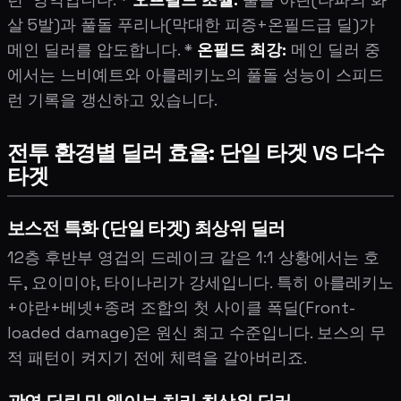
살 5발)과 풀돌 푸리나(막대한 피증+온필드급 딜)가
메인 딜러를 압도합니다. *
온필드 최강:
메인 딜러 중
에서는 느비예트와 아를레키노의 풀돌 성능이 스피드
런 기록을 갱신하고 있습니다.
전투 환경별 딜러 효율: 단일 타겟 VS 다수
타겟
보스전 특화 (단일 타겟) 최상위 딜러
12층 후반부 영겁의 드레이크 같은 1:1 상황에서는 호
두, 요이미야, 타이나리가 강세입니다. 특히 아를레키노
+야란+베넷+종려 조합의 첫 사이클 폭딜(Front-
loaded damage)은 원신 최고 수준입니다. 보스의 무
적 패턴이 켜지기 전에 체력을 갈아버리죠.