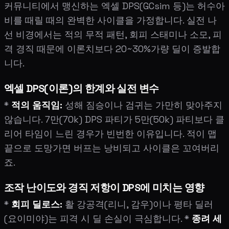
커뮤니티에서 맹신하는 엑셀 DPS(GCsim 등)는 허수아
비를 때릴 때의 완벽한 사이클을 가정합니다. 실전 나
선 비경에서는 적의 무적 패턴, 회피 스태미나 소모, 피
격 경직 때문에 이론치보다 20~30%가량 딜이 증발합
니다.
엑셀 DPS(이론)의 한계와 실전 변수
*
적의 움직임:
성해 짐승이나 검귀는 가만히 맞아주지
않습니다. 7만(70k) DPS 파티가 5만(50k) 파티보다 클
리어 타임이 느린 경우가 빈번한 이유입니다. 적이 맵
끝으로 도망가면 버프는 낭비되고 사이클은 꼬여버리
죠.
조작 난이도와 경직 저항이 DPS에 미치는 영향
*
회피 딜로스:
활 강공격(리니, 감우)이나 평타 딜러
(요이미야)는 피격 시 딜 손실이 극심합니다. *
종려 세