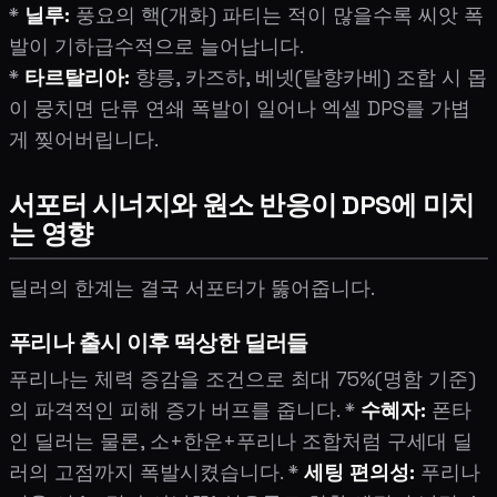
*
닐루:
풍요의 핵(개화) 파티는 적이 많을수록 씨앗 폭
발이 기하급수적으로 늘어납니다.
*
타르탈리아:
향릉, 카즈하, 베넷(탈향카베) 조합 시 몹
이 뭉치면 단류 연쇄 폭발이 일어나 엑셀 DPS를 가볍
게 찢어버립니다.
서포터 시너지와 원소 반응이 DPS에 미치
는 영향
딜러의 한계는 결국 서포터가 뚫어줍니다.
푸리나 출시 이후 떡상한 딜러들
푸리나는 체력 증감을 조건으로 최대 75%(명함 기준)
의 파격적인 피해 증가 버프를 줍니다. *
수혜자:
폰타
인 딜러는 물론, 소+한운+푸리나 조합처럼 구세대 딜
러의 고점까지 폭발시켰습니다. *
세팅 편의성:
푸리나