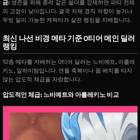
금:
생존을 위해 종려 같은 쉴더를 강제하면 파티 전체
의 고점이 낮아집니다. 결국 자체 경직 저항이 높거나
무빙 딜이 가능한 캐릭터가 실전 랭킹을 지배합니다.
최신 나선 비경 메타 기준 0티어 메인 딜러
랭킹
12층 메타를 지배하는 0티어 딜러는 느비예트, 아를레
키노, 알하이탐입니다. 연월 축복이나 몹 배치를 타지
않는 압도적 체급을 자랑합니다.
압도적인 체급: 느비예트와 아를레키노 비교