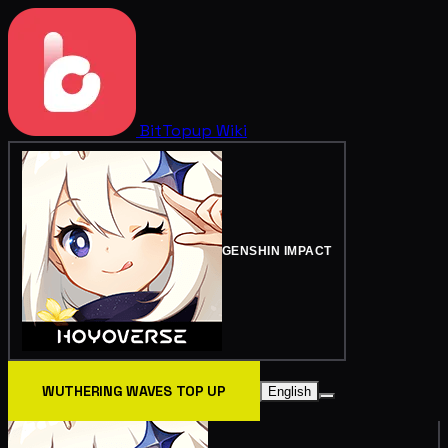
BitTopup
Wiki
GENSHIN IMPACT
WUTHERING WAVES TOP UP
English