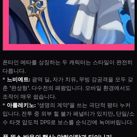
폰타인 메타를 상징하는 두 캐릭터는 스타일이 완전히
다릅니다.
*
느비예트:
광역 딜, 자가 치유, 무빙 강공격을 모두 갖
춘 '완성형'. 다수전의 패왕입니다. 모바일 환경에서도
조작이 매우 쉽습니다.
*
아를레키노:
'생명의 계약'을 쓰는 극단적 평타 누커
입니다. 전투 중 외부 힐 불가 페널티가 있지만, 단일/소
수 타겟 압도적 DPS로 보스를 순식간에 녹여버립니다.