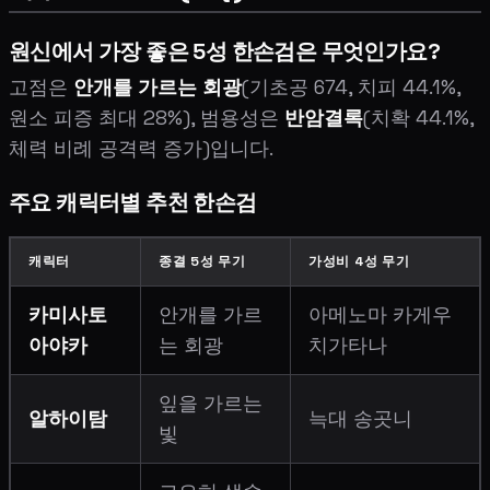
원신에서 가장 좋은 5성 한손검은 무엇인가요?
고점은
안개를 가르는 회광
(기초공 674, 치피 44.1%,
원소 피증 최대 28%), 범용성은
반암결록
(치확 44.1%,
체력 비례 공격력 증가)입니다.
주요 캐릭터별 추천 한손검
캐릭터
종결 5성 무기
가성비 4성 무기
카미사토
안개를 가르
아메노마 카게우
아야카
는 회광
치가타나
잎을 가르는
알하이탐
늑대 송곳니
빛