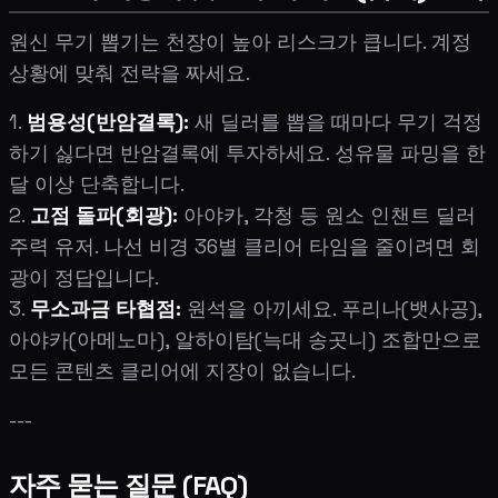
원신 무기 뽑기는 천장이 높아 리스크가 큽니다. 계정
상황에 맞춰 전략을 짜세요.
1.
범용성(반암결록):
새 딜러를 뽑을 때마다 무기 걱정
하기 싫다면 반암결록에 투자하세요. 성유물 파밍을 한
달 이상 단축합니다.
2.
고점 돌파(회광):
아야카, 각청 등 원소 인챈트 딜러
주력 유저. 나선 비경 36별 클리어 타임을 줄이려면 회
광이 정답입니다.
3.
무소과금 타협점:
원석을 아끼세요. 푸리나(뱃사공),
아야카(아메노마), 알하이탐(늑대 송곳니) 조합만으로
모든 콘텐츠 클리어에 지장이 없습니다.
---
자주 묻는 질문 (FAQ)