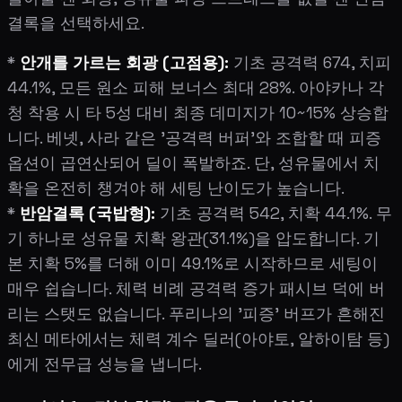
결록을 선택하세요.
*
안개를 가르는 회광 (고점용):
기초 공격력 674, 치피
44.1%, 모든 원소 피해 보너스 최대 28%. 아야카나 각
청 착용 시 타 5성 대비 최종 데미지가 10~15% 상승합
니다. 베넷, 사라 같은 '공격력 버퍼'와 조합할 때 피증
옵션이 곱연산되어 딜이 폭발하죠. 단, 성유물에서 치
확을 온전히 챙겨야 해 세팅 난이도가 높습니다.
*
반암결록 (국밥형):
기초 공격력 542, 치확 44.1%. 무
기 하나로 성유물 치확 왕관(31.1%)을 압도합니다. 기
본 치확 5%를 더해 이미 49.1%로 시작하므로 세팅이
매우 쉽습니다. 체력 비례 공격력 증가 패시브 덕에 버
리는 스탯도 없습니다. 푸리나의 '피증' 버프가 흔해진
최신 메타에서는 체력 계수 딜러(아야토, 알하이탐 등)
에게 전무급 성능을 냅니다.