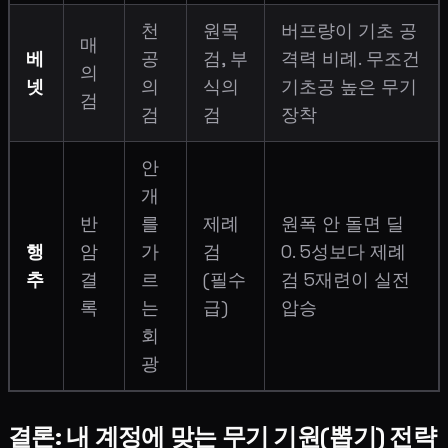
천
원목
버프량이 기초 공
매
베
공
검, 부
격력 비례. 무조건
의
넷
의
식의
기초공 높은 무기
검
검
검
장착
안
개
반
를
제례
원폭 안 돌면 딜
행
암
가
검
0. 5성보다 제례
추
결
르
(필수
검 5재련이 실전
록
는
급)
압승
회
광
결론: 내 계정에 맞는 무기 기원(뽑기) 전략