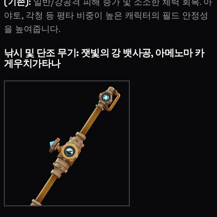
(기존):
일반/강공격 피해 증가 및 소소한 체력 회복. 아
야토, 각청 등 평타 비중이 높은 캐릭터의 필드 안정성
을 높여줍니다.
낚시 및 단조 무기: 잿빛의 강 뱃사공, 아메노마 카
게우치가타나