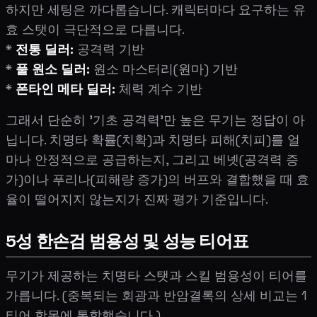
하지만 세팅은 까다롭습니다. 캐릭터마다 요구하는 유
효 스탯이 극단적으로 다릅니다.
*
전통 딜러:
공격력 기반
*
풀 원소 딜러:
원소 마스터리(원마) 기반
*
폰타인 메타 딜러:
체력 계수 기반
그래서 단순히 '기초 공격력'만 높은 무기는 정답이 아
닙니다. 치명타 확률(치확)과 치명타 피해(치피)를 얼
마나 안정적으로 공급하는지, 그리고 베넷(공격력 증
가)이나 푸리나(피해량 증가)의 버프와 결합했을 때 효
율이 떨어지지 않는지가 진짜 평가 기준입니다.
5성 한손검 범용성 및 성능 티어표
무기가 제공하는 치명타 스탯과 스킬 범용성이 티어를
가릅니다. (중복되는 회광과 반암결록의 상세 비교는 1
티어 항목에 통합했습니다.)