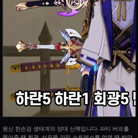
원신 한손검 생태계의 양대 산맥입니다. 파티 버프를
몰아줄 땐 회광, 성유물 파밍 스트레스를 없앨 땐 반암