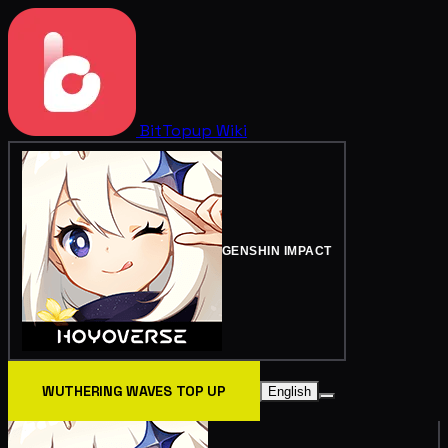
BitTopup
Wiki
GENSHIN IMPACT
WUTHERING WAVES TOP UP
English