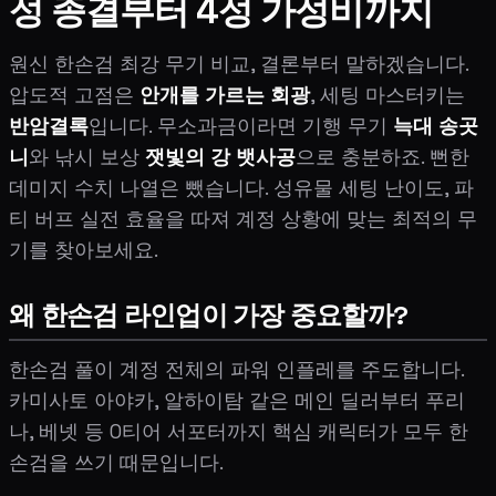
성 종결부터 4성 가성비까지
원신 한손검 최강 무기 비교, 결론부터 말하겠습니다.
압도적 고점은
안개를 가르는 회광
, 세팅 마스터키는
반암결록
입니다. 무소과금이라면 기행 무기
늑대 송곳
니
와 낚시 보상
잿빛의 강 뱃사공
으로 충분하죠. 뻔한
데미지 수치 나열은 뺐습니다. 성유물 세팅 난이도, 파
티 버프 실전 효율을 따져 계정 상황에 맞는 최적의 무
기를 찾아보세요.
왜 한손검 라인업이 가장 중요할까?
한손검 풀이 계정 전체의 파워 인플레를 주도합니다.
카미사토 아야카, 알하이탐 같은 메인 딜러부터 푸리
나, 베넷 등 0티어 서포터까지 핵심 캐릭터가 모두 한
손검을 쓰기 때문입니다.