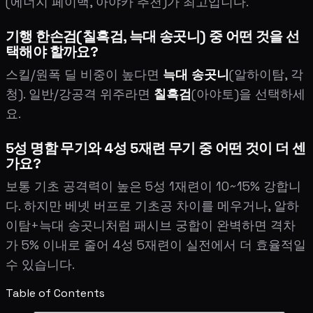
(에너지 페이백, 아야카 추천)가 최고입니다.
기행 한손검(칠흑검, 늑대 송곳니) 중 어떤 것을 선
택해야 할까요?
스킬/원폭 딜 비중이 높다면
늑대 송곳니
(알하이탐, 각
청). 일반/강공격 위주라면
칠흑검
(아야토)을 선택하세
요.
5성 명함 무기와 4성 5재련 무기 중 어떤 것이 더 센
가요?
보통 기초 공격력이 높은 5성 1재련이 10~15% 강합니
다. 하지만 베넷 버프로 기초공 차이를 메우거나, 알하
이탐+늑대 송곳니처럼 패시브 궁합이 완벽하면 격차
가 5% 이내로 줄어 4성 5재련이 실전에서 더 효율적일
수 있습니다.
Table of Contents