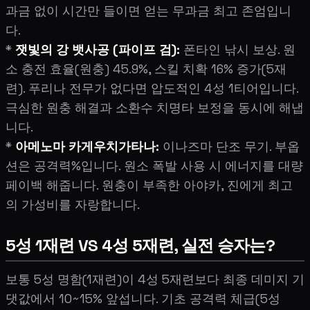
과금 없이 시간만 들이면 얻는 무과금 최고 존엄입니
다.
*
잿빛의 강 뱃사공 (파이프 검):
폰타인 낚시 보상. 원
소 충전 효율(원충) 45.9%, 스킬 치확 16% 증가(5재
련). 푸리나 전무가 없다면 압도적인 4성 1티어입니다.
극심한 원충 해결과 소환수 치명타 보정을 동시에 해냅
니다.
*
아메노마 카게우치가타나:
이나즈마 단조 무기. 부옵
션은 공격력%입니다. 원소 폭발 사용 시 에너지를 대량
페이백 해줍니다. 원충이 부족한 아야카, 진에게 최고
의 가성비를 자랑합니다.
5성 1재련 VS 4성 5재련, 실전 승자는?
보통 5성 명함(1재련)이 4성 5재련보다 최종 데미지 기
댓값에서 10~15% 앞섭니다. 기초 공격력 체급(5성