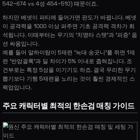
542~674 vs 4성 454~510) 때문이죠.
하지만 베넷이 파티에 들어가면 판도가 바뀝니다. 베넷
이 공격력을 1000 이상 퍼주면 기초 공격력 격차가 희
석됩니다. 이때부터는 무기의 '치명타 스탯'과 '피증' 옵
션 싸움입니다.
예를 들어 알하이탐이 5재련 '늑대 송곳니'를 쥐면 1재
련 '반암결록'과 딜 차이가 5% 이내로 좁혀집니다. 조
건부로는 특정 5성을 이기기도 하죠. 결국 무리한 무기
뽑기보다 기행 5재련을 노리는 것이 훨씬 경제적인 스
펙업입니다.
주요 캐릭터별 최적의 한손검 매칭 가이드