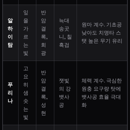
잎
반
알
을
암
늑대
원마 계수. 기초공
하
가
결
송곳
낮아도 치명타 스
이
르
록,
니, 칠
탯 높은 무기 유리
탐
는
회
흑검
빛
광
고
반
요
암
잿빛
체력 계수. 극심한
푸
히
결
의 강
원충 요구량 탓에
리
샘
록,
뱃사
뱃사공 효율 극대
나
솟
성
공
화
는
현
빛