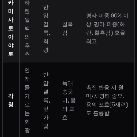
카
하
반
미
란
암
평타 비중 90% 이
사
월
결
칠흑
상. 평타 피증(하
토
백
록,
검
란, 칠흑검) 효율
아
의
회
최고
야
후
광
토
츠
안
반
개
암
늑대
를
촉진 반응 시 원
결
송곳
각
가
마/치명타 중요.
록,
니, 용
청
르
용의 포효(5재련)
잎
의 포
는
도 훌륭함
가
효
회
빛
광