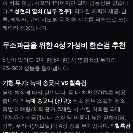
체 버프 제공. 서포터 1티어지만 딜러 범용성은 없습니
다. *
성현의 열쇠 (닐루 전무):
막대한 체력% 제공. 닐
루, 레일라, 쿠키 시노부 등 체력 계수를 극한으로 쓰는
캐릭터 전용입니다.
무소과금을 위한 4성 가성비 한손검 추천
5성이 없어도 고재련(5재련) 시 명함 5성 무기의
85~90% 성능을 뽑아냅니다.
기행 무기: 늑대 송곳니 VS 칠흑검
딜링 방식에 따라 갈립니다. 둘 다 치확 27.6%를 제공
합니다. *
늑대 송곳니 (신규):
원소 전투 스킬과 원소
폭발 피해량/치확 증가. 5재련 시 스킬 치확을 최대
16% 추가 제공합니다. 스킬 딜 비중이 높은 알하이탐,
각청, 푸리나(서브딜)의 4성 종결 무기입니다. *
칠흑검