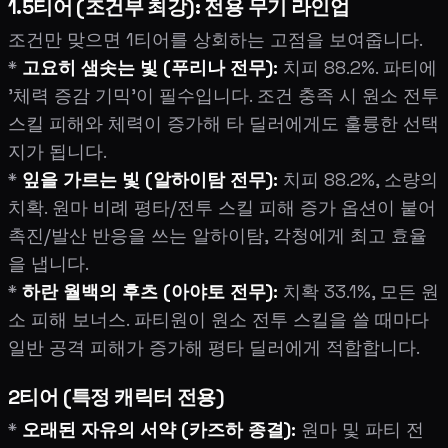
1.5티어 (조건부 최강): 전용 무기 라인업
조건만 맞으면 1티어를 상회하는 고점을 보여줍니다.
*
고요히 샘솟는 빛 (푸리나 전무):
치피 88.2%. 파티에
'체력 증감 기믹'이 필수입니다. 조건 충족 시 원소 전투
스킬 피해와 체력이 증가해 타 딜러에게도 훌륭한 선택
지가 됩니다.
*
잎을 가르는 빛 (알하이탐 전무):
치피 88.2%, 소량의
치확. 원마 비례 평타/전투 스킬 피해 증가 옵션이 붙어
촉진/발산 반응을 쓰는 알하이탐, 각청에게 최고 효율
을 냅니다.
*
하란 월백의 후츠 (아야토 전무):
치확 33.1%, 모든 원
소 피해 보너스. 파티원이 원소 전투 스킬을 쓸 때마다
일반 공격 피해가 증가해 평타 딜러에게 적합합니다.
2티어 (특정 캐릭터 전용)
*
오래된 자유의 서약 (카즈하 종결):
원마 및 파티 전