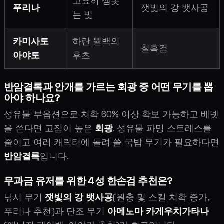
고요히 샘솟
푸리나
잿빛의 강 뱃사공
는 빛
카미사토
하란 월백의
칠흑검
아야토
후츠
반암결록과 안개를 가르는 회광 중 어떤 무기를 뽑
아야 하나요?
성유물 부옵션으로 치확 60% 이상 확보 가능하고 베넷
을 쓴다면 고점이 높은
회광
. 성유물 파밍 스트레스를
줄이고 여러 캐릭터에 돌려 쓸 국밥 무기가 필요하다면
반암결록
입니다.
무과금 유저를 위한 4성 한손검 추천은?
낚시 무기
잿빛의 강 뱃사공
(원충 및 스킬 치확 증가,
푸리나 추천)과 단조 무기
아메노마 카게우치가타나