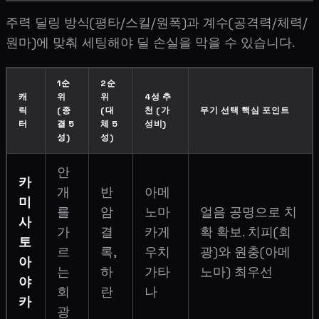
주력 딜링 방식(평타/스킬/원폭)과 계수(공격력/체력/
원마)에 맞춰 세팅해야 딜 손실을 막을 수 있습니다.
1순
2순
캐
위
위
4성 추
릭
(종
(대
천 (가
무기 선택 핵심 포인트
터
결 5
체 5
성비)
성)
성)
안
카
개
반
아메
미
를
암
노마
얼음 공명으로 치
사
가
결
카게
확 확보. 치피(회
토
르
록,
우치
광)와 원충(아메
아
는
하
가타
노마) 최우선
야
회
란
나
카
광