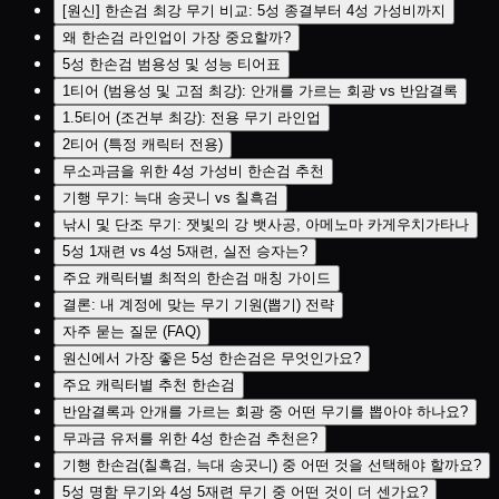
[원신] 한손검 최강 무기 비교: 5성 종결부터 4성 가성비까지
왜 한손검 라인업이 가장 중요할까?
5성 한손검 범용성 및 성능 티어표
1티어 (범용성 및 고점 최강): 안개를 가르는 회광 vs 반암결록
1.5티어 (조건부 최강): 전용 무기 라인업
2티어 (특정 캐릭터 전용)
무소과금을 위한 4성 가성비 한손검 추천
기행 무기: 늑대 송곳니 vs 칠흑검
낚시 및 단조 무기: 잿빛의 강 뱃사공, 아메노마 카게우치가타나
5성 1재련 vs 4성 5재련, 실전 승자는?
주요 캐릭터별 최적의 한손검 매칭 가이드
결론: 내 계정에 맞는 무기 기원(뽑기) 전략
자주 묻는 질문 (FAQ)
원신에서 가장 좋은 5성 한손검은 무엇인가요?
주요 캐릭터별 추천 한손검
반암결록과 안개를 가르는 회광 중 어떤 무기를 뽑아야 하나요?
무과금 유저를 위한 4성 한손검 추천은?
기행 한손검(칠흑검, 늑대 송곳니) 중 어떤 것을 선택해야 할까요?
5성 명함 무기와 4성 5재련 무기 중 어떤 것이 더 센가요?