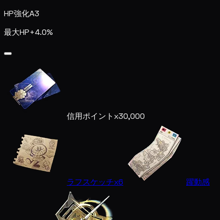
HP強化
A3
最大HP+4.0%
信用ポイント
x30,000
ラフスケッチ
x6
躍動感