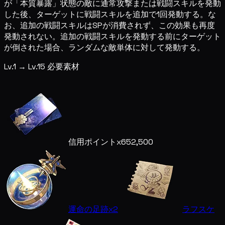
が「本質暴露」状態の敵に通常攻撃または戦闘スキルを発動
した後、ターゲットに戦闘スキルを追加で1回発動する。な
お、追加の戦闘スキルはSPが消費されず、この効果も再度
発動されない。追加の戦闘スキルを発動する前にターゲット
が倒された場合、ランダムな敵単体に対して発動する。
Lv.1 → Lv.15 必要素材
信用ポイント
x652,500
運命の足跡
x2
ラフスケ