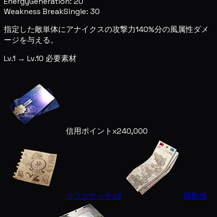
Energy
Generation: 20
Weakness Break
Single: 30
指定した敵単体にアナイクスの攻撃力140%分の風属性ダメ
ージを与える。
Lv.1 → Lv.10 必要素材
信用ポイント
x240,000
ラフスケッチ
x3
躍動感