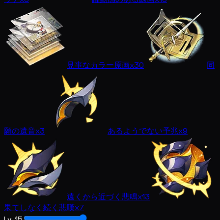
見事なカラー原画
x30
同
願の遺音
x3
あるようでない予兆
x9
遠くから近づく悲鳴
x13
果てしなく続く悲嘆
x7
Lv. 15