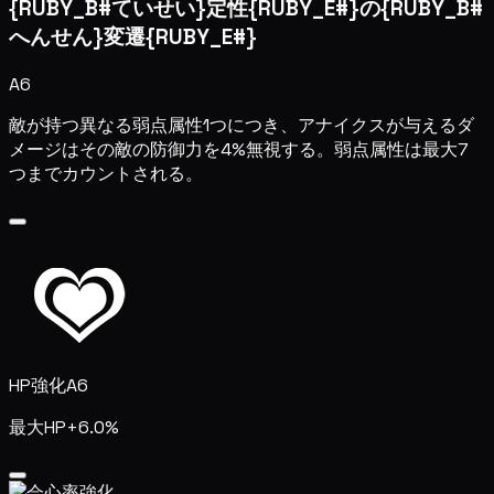
{RUBY_B#ていせい}定性{RUBY_E#}の{RUBY_B#
へんせん}変遷{RUBY_E#}
A6
敵が持つ異なる弱点属性1つにつき、アナイクスが与えるダ
メージはその敵の防御力を4%無視する。弱点属性は最大7
つまでカウントされる。
HP強化
A6
最大HP+6.0%