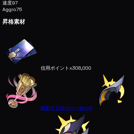
速度
97
Aggro
75
昇格素材
信用ポイント
x308,000
酩酊する時代の一杯
x65