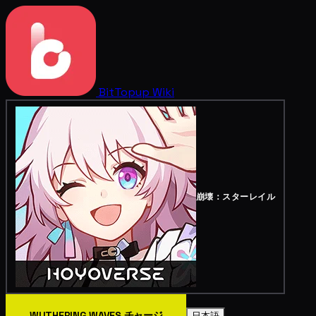
BitTopup
Wiki
崩壊：スターレイル
WUTHERING WAVES チャージ
日本語