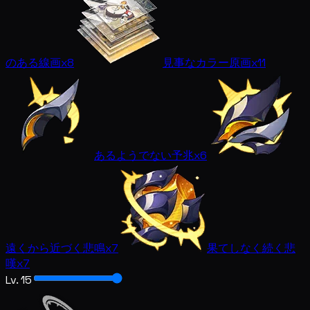
のある線画
x8
見事なカラー原画
x11
あるようでない予兆
x6
遠くから近づく悲鳴
x7
果てしなく続く悲
嘆
x7
Lv. 15