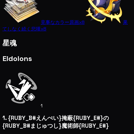
見事なカラー原画
x8
果
てしなく続く悲嘆
x8
星魂
Eidolons
1
1. {RUBY_B#えんぺい}掩蔽{RUBY_E#}の
{RUBY_B#まじゅつし}魔術師{RUBY_E#}