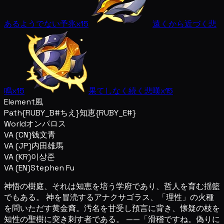
あるようでない予兆
x15
遠くから近づく悲
鳴
x15
果てしなく続く悲嘆
x15
Element
風
Path
{RUBY_B#ちえ}知恵{RUBY_E#}
World
オンパロス
VA (CN)
钱文青
VA (JP)
内田雄馬
VA (KR)
이상준
VA (EN)
Stephen Fu
神悟の樹庭、それは知恵を培う学府であり、哲人を育む揺籃
でもある。 神を冒涜するアナクサゴラス、「理性」の火種
を問いただす黄金裔。汚名を甘受し預言に背き、懐疑の枝を
知性の聖樹に突き刺す者である。 ——「滑稽ですね。偽りに