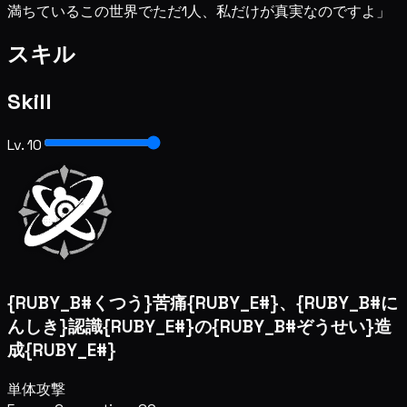
満ちているこの世界でただ1人、私だけが真実なのですよ」
スキル
Skill
Lv. 10
{RUBY_B#くつう}苦痛{RUBY_E#}、{RUBY_B#に
んしき}認識{RUBY_E#}の{RUBY_B#ぞうせい}造
成{RUBY_E#}
単体攻撃