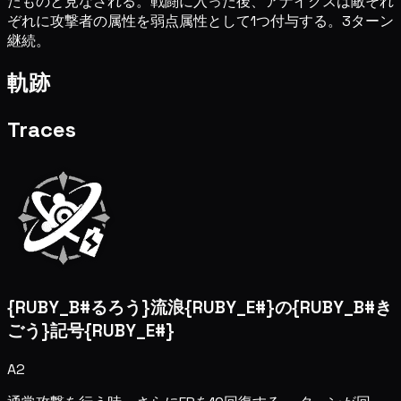
たものと見なされる。戦闘に入った後、アナイクスは敵それ
ぞれに攻撃者の属性を弱点属性として1つ付与する。3ターン
継続。
軌跡
Traces
{RUBY_B#るろう}流浪{RUBY_E#}の{RUBY_B#き
ごう}記号{RUBY_E#}
A2