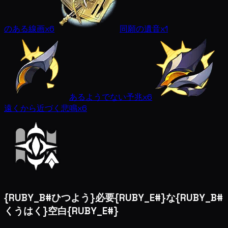
のある線画
x6
同願の遺音
x1
あるようでない予兆
x6
遠くから近づく悲鳴
x6
{RUBY_B#ひつよう}必要{RUBY_E#}な{RUBY_B#
くうはく}空白{RUBY_E#}