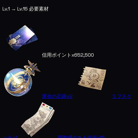
Lv.1 → Lv.15 必要素材
信用ポイント
x652,500
運命の足跡
x2
ラフスケ
ッチ
x3
躍動感のある線画
x15