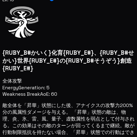
{RUBY_B#かいく}化育{RUBY_E#}、{RUBY_B#せ
かい}世界{RUBY_E#}の{RUBY_B#そうぞう}創造
{RUBY_E#}
全体攻撃
Energy
Generation: 5
Weakness Break
AoE: 60
敵全体を「昇華」状態にした後、アナイクスの攻撃力200%
分の風属性ダメージを与える。 「昇華」状態の敵は、物
理、炎、氷、雷、風、量子、虚数属性を弱点として付与され
る。この効果はその敵のターンが回ってくるまで継続。敵が
行動制限抵抗を持たない場合、「昇華」状態での行動はでき