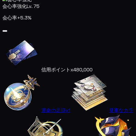
会心率強化
Lv. 75
会心率+5.3%
信用ポイント
x480,000
運命の足跡
x1
見事なカラ