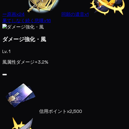
ー原画
x24
同願の遺音
x1
果てしなく続く悲嘆
x16
ダメージ強化・風
Lv. 1
風属性ダメージ+3.2%
信用ポイント
x2,500