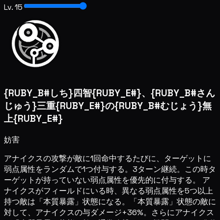
Lv. 15
{RUBY_B#しち}四智{RUBY_E#}、{RUBY_B#さん
じゅう}三重{RUBY_E#}の{RUBY_B#むじょう}無
上{RUBY_E#}
妨害
アナイクスの攻撃が敵に1回命中するたびに、ターゲットに
弱点属性をランダムで1つ付与する。3ターン継続。この時タ
ーゲットが持っていない弱点属性を優先的に付与する。 ア
ナイクスがフィールドにいる時、異なる弱点属性を5つ以上
持つ敵は「本質暴露」状態になる。「本質暴露」状態の敵に
対して、アナイクスの与ダメージ+36%。さらにアナイクス