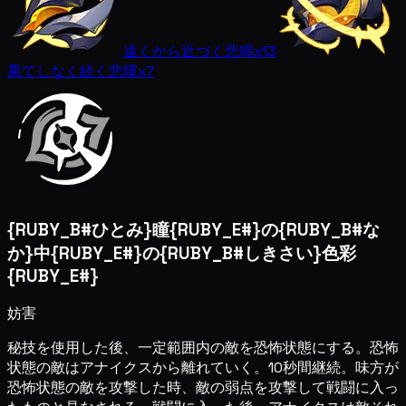
遠くから近づく悲鳴
x13
果てしなく続く悲嘆
x7
{RUBY_B#ひとみ}瞳{RUBY_E#}の{RUBY_B#な
か}中{RUBY_E#}の{RUBY_B#しきさい}色彩
{RUBY_E#}
妨害
秘技を使用した後、一定範囲内の敵を恐怖状態にする。恐怖
状態の敵はアナイクスから離れていく。10秒間継続。味方が
恐怖状態の敵を攻撃した時、敵の弱点を攻撃して戦闘に入っ