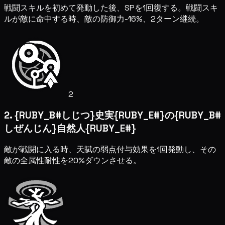
戦闘スキルを初めて発動した後、SPを1回復する。戦闘スキ
ルが敵に命中する時、敵の防御力-16%、2ターン継続。
2
2. {RUBY_B#しじつ}史実{RUBY_E#}の{RUBY_B#
しぜんじん}自然人{RUBY_E#}
敵が戦闘に入る時、天賦の弱点付与効果を1回発動し、その
敵の全属性耐性を20%ダウンさせる。