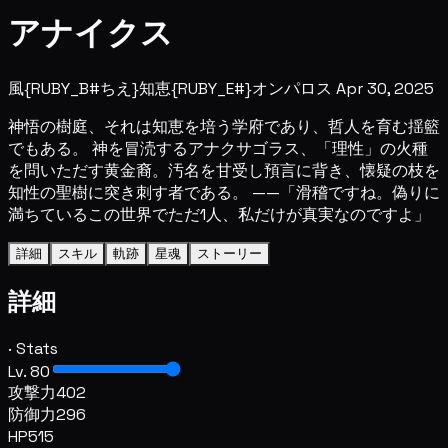
アナイクス
風
{RUBY_B#ちえ}知恵{RUBY_E#}
オンパロス
Apr 30, 2025
神悟の樹庭、それは知恵を培う学府であり、哲人を育む揺籃
でもある。 神を冒涜するアナクサゴラス、「理性」の火種
を問いただす黄金裔。汚名を甘受し預言に背き、懐疑の枝を
知性の聖樹に突き刺す者である。 ——「滑稽ですね。偽りに
満ちているこの世界でただ1人、私だけが真実なのですよ」
詳細
スキル
軌跡
星魂
ストーリー
詳細
· Stats
Lv. 80
攻撃力
402
防御力
296
HP
515