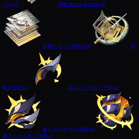
ッチ
x3
躍動感のある線画
x15
見事なカラー原画
x30
同
願の遺音
x3
あるようでない予兆
x9
遠くから近づく悲鳴
x13
果てしなく続く悲嘆
x7