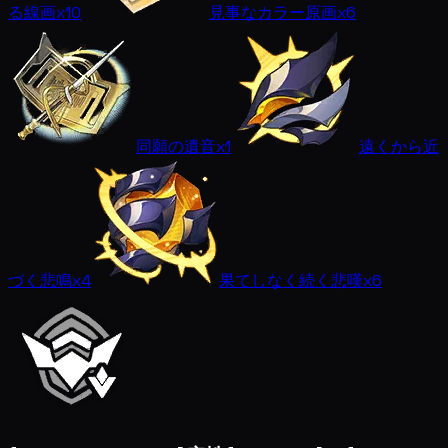
る線画
x10
見事なカラー原画
x6
同願の遺音
x1
遠くから近
づく悲鳴
x4
果てしなく続く悲嘆
x6