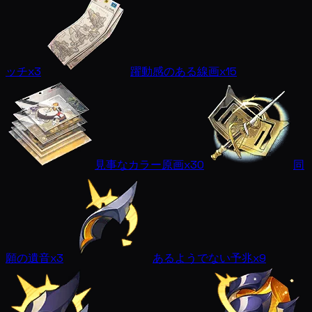
ッチ
x3
躍動感のある線画
x15
見事なカラー原画
x30
同
願の遺音
x3
あるようでない予兆
x9