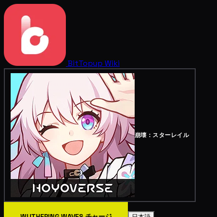
BitTopup
Wiki
崩壊：スターレイル
WUTHERING WAVES チャージ
日本語