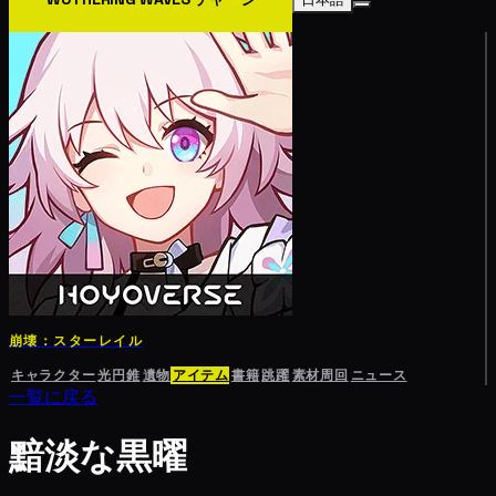
崩壊：スターレイル
キャラクター
光円錐
遺物
アイテム
書籍
跳躍
素材周回
ニュース
一覧に戻る
黯淡な黒曜