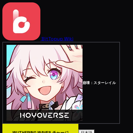
BitTopup
Wiki
崩壊：スターレイル
WUTHERING WAVES チャージ
日本語