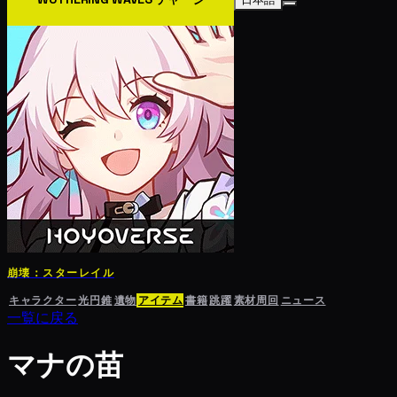
崩壊：スターレイル
キャラクター
光円錐
遺物
アイテム
書籍
跳躍
素材周回
ニュース
一覧に戻る
マナの苗