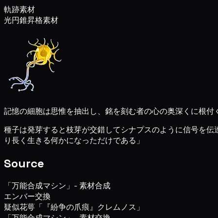
軌跡素材
光円錐昇格素材
記憶の細胞は思惟を抽出し、銘を刻む者の心の奥深くに根付
種子は発芽すると枝芽が交錯してシナプスのように信号を伝
り長く生きる何かになっただけである」
Source
「万能合成マシン」- 素材合成
エンバー交換
疑似花萼「『紛争の爪痕』クレムノス」
「万能合成マシン」- 素材交換