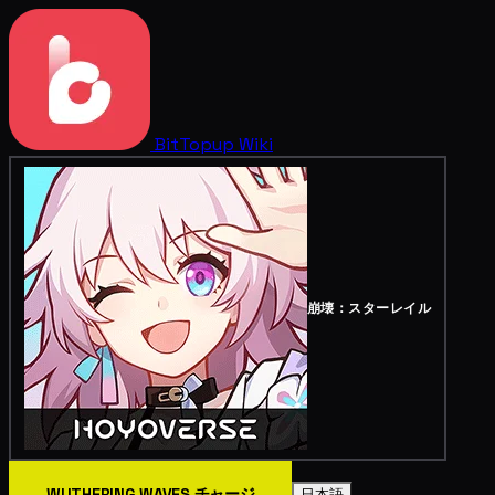
BitTopup
Wiki
崩壊：スターレイル
WUTHERING WAVES チャージ
日本語