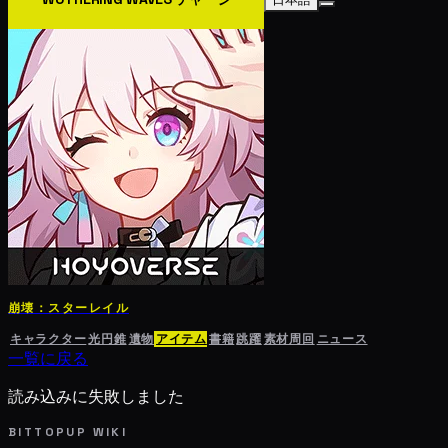
崩壊：スターレイル
キャラクター
光円錐
遺物
アイテム
書籍
跳躍
素材周回
ニュース
一覧に戻る
読み込みに失敗しました
BITTOPUP WIKI