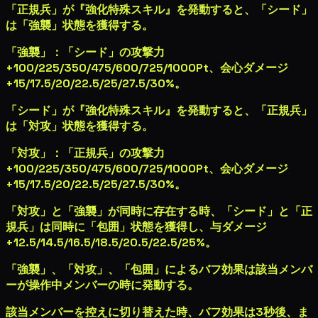
「正規兵」が『強化特殊スキル』を発動すると、「シード」
は「強襲」状態を獲得する。
「強襲」：「シード」の攻撃力
+
100
/
225
/
350
/
475
/
600
/
725
/
1000
Pt、会心ダメージ
+
15
/
17.5
/
20
/
22.5
/
25
/
27.5
/
30%
。
「シード」が『強化特殊スキル』を発動すると、「正規兵」
は「対攻」状態を獲得する。
「対攻」：「正規兵」の攻撃力
+
100
/
225
/
350
/
475
/
600
/
725
/
1000
Pt、会心ダメージ
+
15
/
17.5
/
20
/
22.5
/
25
/
27.5
/
30%
。
「対攻」と「強襲」が同時に存在する時、「シード」と「正
規兵」は同時に「包囲」状態を獲得し、与ダメージ
+
12.5
/
14.5
/
16.5
/
18.5
/
20.5
/
22.5
/
25%
。
「強襲」、「対攻」、「包囲」によるバフ効果は該当メンバ
ーが操作中メンバーの時に発動する。
該当メンバーを控えに切り替えた時、バフ効果は3秒後、ま