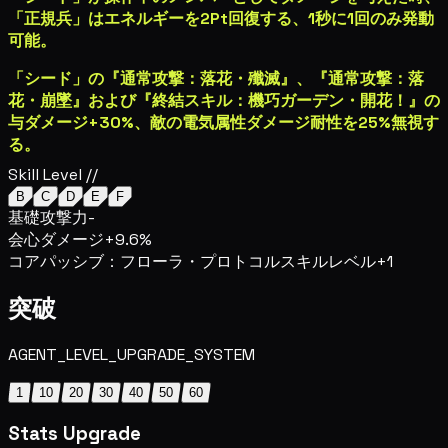
「正規兵」はエネルギーを2Pt回復する、1秒に1回のみ発動
可能。
「シード」の『通常攻撃：落花・殲滅』、『通常攻撃：落
花・崩墜』および『終結スキル：機巧ガーデン・開花！』の
与ダメージ+30%、敵の
電気属性ダメージ耐性
を25%無視す
る。
Skill Level //
B
C
D
E
F
基礎攻撃力
-
会心ダメージ
+9.6%
コアパッシブ：フローラ・プロトコル
スキルレベル+1
突破
AGENT_LEVEL_UPGRADE_SYSTEM
1
10
20
30
40
50
60
Stats Upgrade