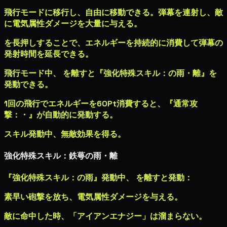
飛行モードに移行し、自由に移動できる。弾幕を連射し、敵
に
電気属性ダメージ
を大量に与える。
を長押しすることで、エネルギーを持続的に消費して弾幕の
発射時間を延長できる。
飛行モード中、
を離すと『強化特
殊スキル：
の雨・離』を
発動できる。
1回の飛行でエネルギーを60Pt消費すると、『通常攻
撃：
・
』が自動的
に発動する。
スキル発動中、無敵効果を得る。
強化特殊スキル：鉄萼の雨・離
『強化特殊スキル：
の雨』発動中、
を離すと発動：
素早い砲撃を放ち、
電気属性ダメージ
を与える。
敵に命中した時、「アイアンエナジー」は溜まらない。