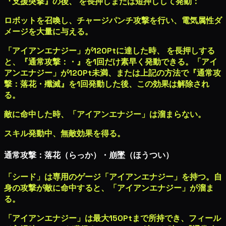
『支援突撃』の後、
を長押しまたは短押しして発動：
ロボットを召喚し、チャージパンチ攻撃を行い、
電気属性ダ
メージ
を大量に与える。
「アイアンエナジー」が120Ptに達した時、
を長押しする
と、『通常攻撃：
・
』を1回だけ素早く発動できる。「アイ
アンエナジー」が120Pt未満、または上記の方法で『通常攻
撃：落花・殲滅』を1回発動した後、この効果は解除され
る。
敵に命中した時、「アイアンエナジー」は溜まらない。
スキル発動中、無敵効果を得る。
通常攻撃：落花（らっか）・崩墜（ほうつい）
「シード」は専用のゲージ「アイアンエナジー」を持つ。自
身の攻撃が敵に命中すると、「アイアンエナジー」が溜ま
る。
「アイアンエナジー」は最大150Ptまで所持でき、フィール