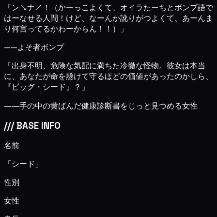
「ン↘ナ↗！（かーっこよくて、オイラたーちとボンプ語で
はーなせる人間！けど、なーんか訛りがつよくて、あーんま
り何言ってるかわーからん！！）」
——よそ者ボンプ
「出身不明、危険な気配に満ちた冷徹な怪物。彼女は本当
に、あなたが命を懸けて守るほどの価値があったのかしら、
『ビッグ・シード』？」
――手の中の黄ばんだ健康診断書をじっと見つめる女性
///
BASE INFO
名前
「シード」
性別
女性