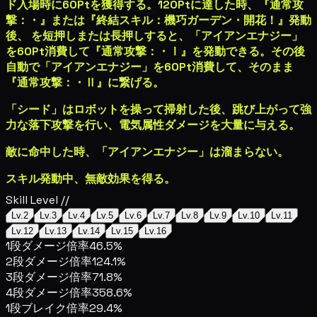
ド入場時に60Ptを獲得する。120Ptに達した時、『通常
攻
撃：
・
』または『終結スキル：機巧ガーデン・開花！』発動
後、
を短押しまたは長押しすると、「アイアンエナジー」
を60Pt消費して『通常攻撃：
・
Ⅰ』を発動できる。その後
自動で「アイアンエナジー」を60Pt消費して、そのまま
『通常攻撃：
・
Ⅱ』に繋げる。
「シード」はロボットを操って掃射した後、跳び上がって強
力な落下攻撃を行い、
電気属性ダメージ
を大量に与える。
敵に命中した時、「アイアンエナジー」は溜まらない。
スキル発動中、無敵効果を得る。
Skill Level //
Lv.2
Lv.3
Lv.4
Lv.5
Lv.6
Lv.7
Lv.8
Lv.9
Lv.10
Lv.11
Lv.12
Lv.13
Lv.14
Lv.15
Lv.16
1段ダメージ倍率
46.5%
2段ダメージ倍率
124.1%
3段ダメージ倍率
71.8%
4段ダメージ倍率
358.6%
1段ブレイク倍率
29.4%