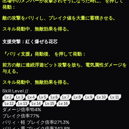
出場中のメンバーが攻撃されそうになった時に、
を押して
発動：
敵の攻撃をパリィし、ブレイク値を大量に蓄積させる。
スキル発動中、無敵効果を得る。
支援突撃：紅く爆ぜる花芯
『パリィ支援』発動後、
を押して発動：
前方の敵に連続浮遊ビット攻撃を放ち、
電気属性ダメージ
を
与える。
スキル発動中、無敵効果を得る。
Skill Level //
Lv.2
Lv.3
Lv.4
Lv.5
Lv.6
Lv.7
Lv.8
Lv.9
Lv.10
Lv.11
Lv.12
Lv.13
Lv.14
Lv.15
Lv.16
ダメージ倍率
154%
ブレイク倍率
77%
パリィ・軽 ブレイク倍率
271.3%
パリィ・重 ブレイク倍率
342.8%