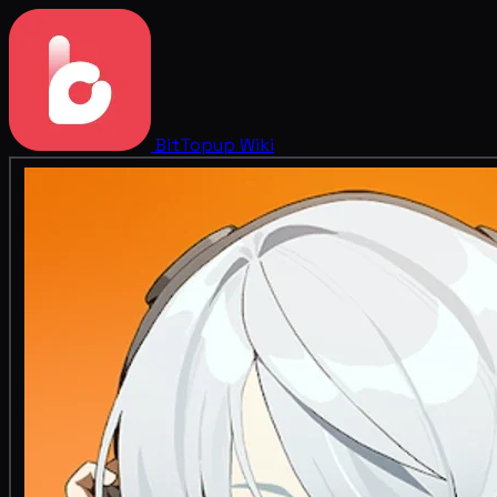
BitTopup
Wiki