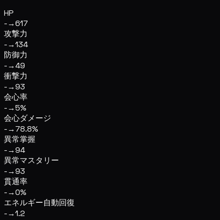
HP
-
→
617
攻撃力
-
→
134
防御力
-
→
49
衝撃力
-
→
93
会心率
-
→
5%
会心ダメージ
-
→
78.8%
異常掌握
-
→
94
異常マスタリー
-
→
93
貫通率
-
→
0%
エネルギー自動回復
-
→
1.2