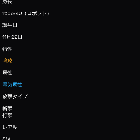
身長
153/240（ロボット）
誕生日
11月22日
特性
強攻
属性
電気属性
攻撃タイプ
斬撃
打撃
レア度
S級