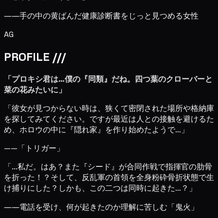
――手の中の黄ばんだ健康診断書をじっと見つめる女性
AG
PROFILE ///
「プロキシ君は…僕の『同類』だね。四つ葉のクローバーと
菜の花みたいに」
「彼女が見つからない時は、狭くて密閉された場所や格納庫
を探してみてください。ですが最近は人との接触を避けるた
め、ホロウの中に『隠れ家』を作り始めたようで…」
——「トリガー」
「…私だ。はあ？また『シード』が合同作戦で指揮官の肋骨
を折った！？そして、反乱軍の首領を全身粉砕骨折状態で生
け捕りにした？しかも、この二つは同時に起きた…？」
――電話を受け、何が起きたのか理解に苦しむ「鬼火」