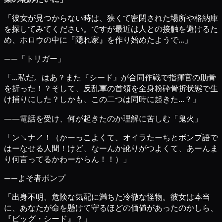
「彼女が見つからない時は、狭くて密閉された場所や格納庫
を探してみてください。ですが最近は人との接触を避けるた
め、ホロウの中に『隠れ家』を作り始めたようで…」
——「トリガー」
「…私だ。はあ？また『シード』が合同作戦で指揮官の肋骨
を折った！？そして、反乱軍の首領を全身粉砕骨折状態で生
け捕りにした？しかも、この二つは同時に起きた…？」
――電話を受け、何が起きたのか理解に苦しむ「鬼火」
「ン↘ナ↗！（かーっこよくて、オイラたーちとボンプ語で
はーなせる人間！けど、なーんか訛りがつよくて、あーんま
り何言ってるかわーからん！！）」
——よそ者ボンプ
「出身不明、危険な気配に満ちた冷徹な怪物。彼女は本当
に、あなたが命を懸けて守るほどの価値があったのかしら、
『ビッグ・シード』？」