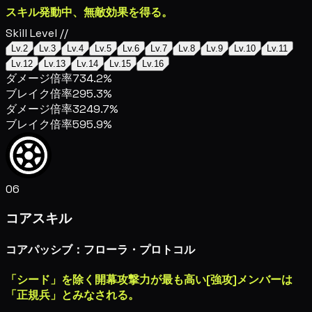
スキル発動中、無敵効果を得る。
Skill Level //
Lv.2
Lv.3
Lv.4
Lv.5
Lv.6
Lv.7
Lv.8
Lv.9
Lv.10
Lv.11
Lv.12
Lv.13
Lv.14
Lv.15
Lv.16
ダメージ倍率
734.2%
ブレイク倍率
295.3%
ダメージ倍率
3249.7%
ブレイク倍率
595.9%
06
コアスキル
コアパッシブ：フローラ・プロトコル
「シード」を除く開幕攻撃力が最も高い[強攻]メンバーは
「正規兵」とみなされる。