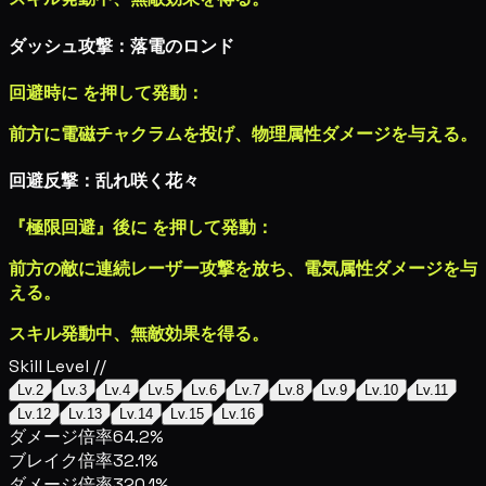
ダッシュ攻撃：落電のロンド
回避時に
を押して発動：
前方に電磁チャクラムを投げ、
物理属性ダメージ
を与える。
回避反撃：乱れ咲く花々
『極限回避』後に
を押して発動：
前方の敵に連続レーザー攻撃を放ち、
電気属性ダメージ
を与
える。
スキル発動中、無敵効果を得る。
Skill Level //
Lv.2
Lv.3
Lv.4
Lv.5
Lv.6
Lv.7
Lv.8
Lv.9
Lv.10
Lv.11
Lv.12
Lv.13
Lv.14
Lv.15
Lv.16
ダメージ倍率
64.2%
ブレイク倍率
32.1%
ダメージ倍率
320.1%