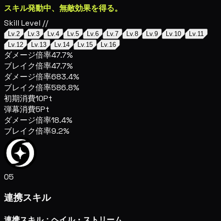
スキル発動中、無敵効果を得る。
Skill Level //
Lv.2
Lv.3
Lv.4
Lv.5
Lv.6
Lv.7
Lv.8
Lv.9
Lv.10
Lv.11
Lv.12
Lv.13
Lv.14
Lv.15
Lv.16
ダメージ倍率
47.7%
ブレイク倍率
47.7%
ダメージ倍率
683.4%
ブレイク倍率
586.8%
初期消費
10Pt
弾幕消費
5Pt
ダメージ倍率
18.4%
ブレイク倍率
9.2%
05
連携スキル
連携スキル：ヘイル・ストリーム