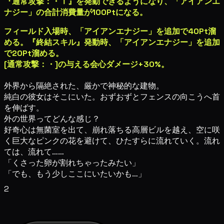
『通常攻撃：
・
Ⅰ』を発動できるようになり、「アイアンエ
ナジー」の合計消費量が100Ptになる。
フィールド入場時、「アイアンエナジー」を追加で40Pt溜
める。『終結スキル』発動時、「アイアンエナジー」を追加
で20Pt溜める。
[通常攻撃：
・
]の与える会心ダメージ+30%。
外界から隔絶された、厳かで神秘的な建物。
純白の彼女はそこにいた。おずおずとフェンスの向こうへ首
を伸ばす。
外の世界ってどんな感じ？
好奇心は無菌室を出て、崩れ落ちる高層ビルを越え、空に咲
く巨大なピンクの花を避けて、ひたすらに流れていく。流れ
ては、流れて……
「くさった卵が割れちゃったみたい」
「でも、もう少しここにいたいかも…」
2