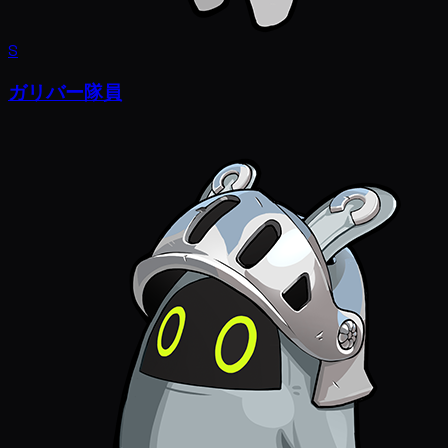
S
ガリバー隊員