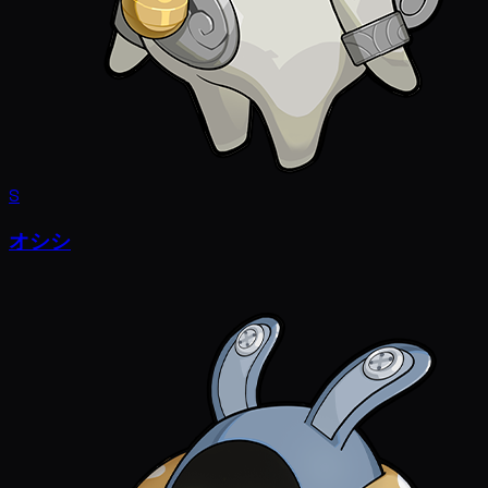
S
オシシ