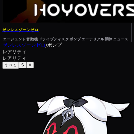
ゼンレスゾーンゼロ
エージェント
音動機
ドライブディスク
ボンプ
エーテリアル
調律
ニュース
ゼンレスゾーンゼロ
/
ボンプ
レアリティ
レアリティ
すべて
S
A