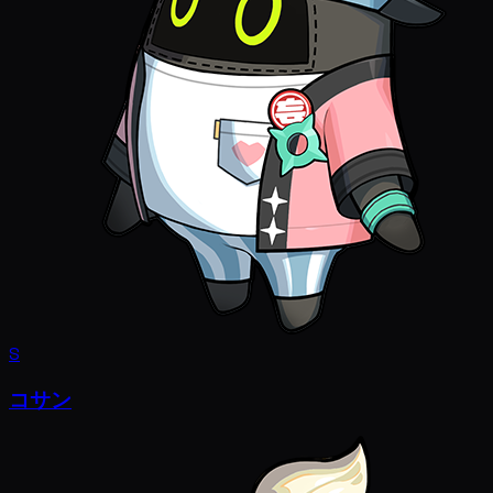
S
コサン