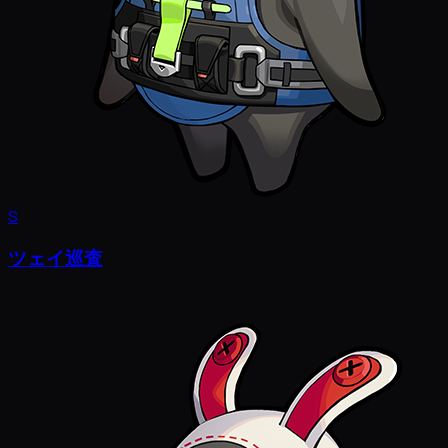
S
ツェイ巡査