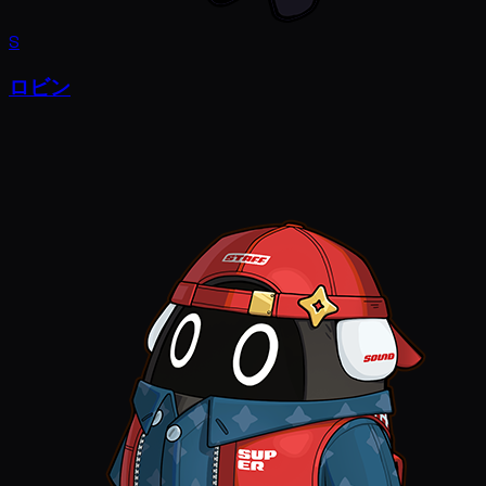
S
ロビン