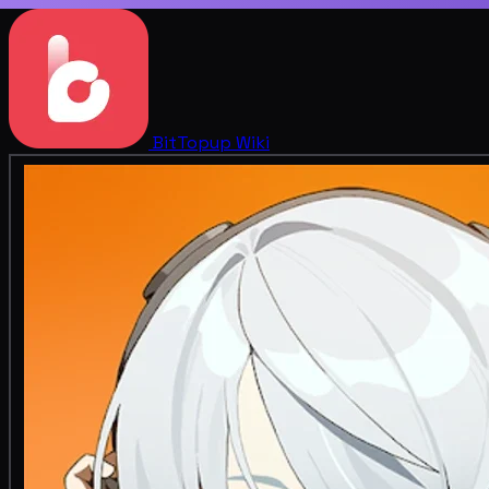
BitTopup
Wiki