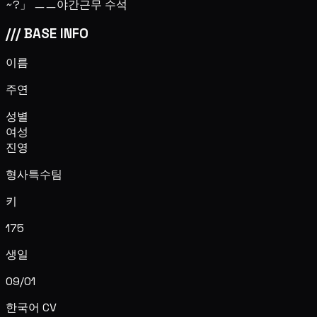
~?」 ㅡㅡ야간근무 수석
///
BASE INFO
이름
주연
성별
여성
진영
형사특수팀
키
175
생일
09/01
한국어 CV