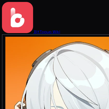
BitTopup
Wiki