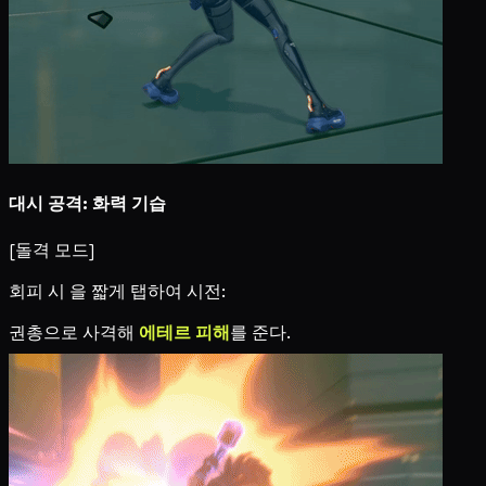
대시 공격: 화력 기습
[돌격 모드]
회피 시
을 짧게 탭하여 시전:
권총으로 사격해
에테르 피해
를 준다.