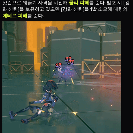
샷건으로 꿰뚫기 사격을 시전해
물리 피해
를 준다. 발포 시 [강
화 산탄]을 보유하고 있으면 [강화 산탄]을 1발 소모해 대량의
에테르 피해
를 준다.