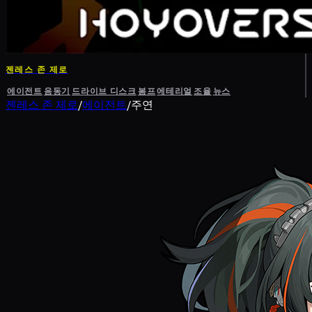
젠레스 존 제로
에이전트
음동기
드라이브 디스크
봄프
에테리얼
조율
뉴스
젠레스 존 제로
/
에이전트
/
주연