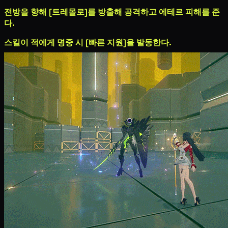
전방을 향해 [트레몰로]를 방출해 공격하고
에테르 피해
를 준
다.
스킬이 적에게 명중 시 [빠른 지원]을 발동한다.