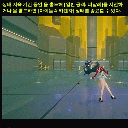
상태 지속 기간 동안
을 홀드해 [일반 공격: 피날레]를 시전하
거나
을 홀드하면 [아이들릭 카덴차] 상태를 종료할 수 있다.