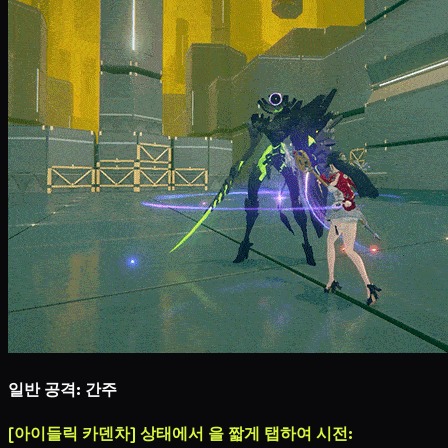
일반 공격: 간주
[아이들릭 카덴차] 상태에서
을 짧게 탭하여 시전: