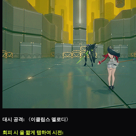
대시 공격: 〈이클립스 멜로디〉
회피 시
을 짧게 탭하여 시전: