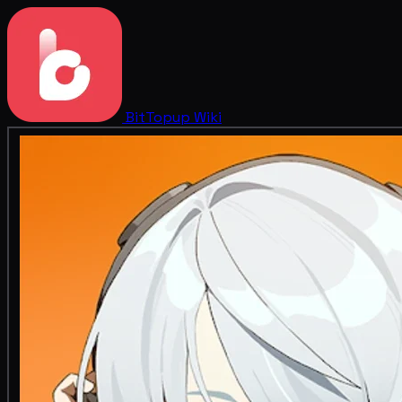
BitTopup
Wiki