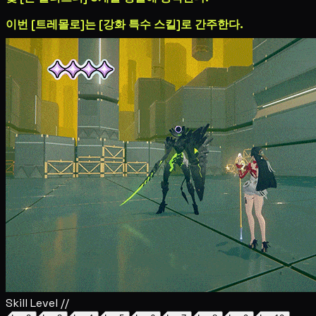
이번 [트레몰로]는 [강화 특수 스킬]로 간주한다.
Skill Level //