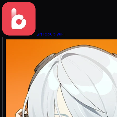
BitTopup
Wiki