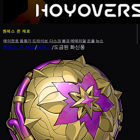
젠레스 존 제로
에이전트
음동기
드라이브 디스크
봄프
에테리얼
조율
뉴스
젠레스 존 제로
/
음동기
/
도금된 화신풍