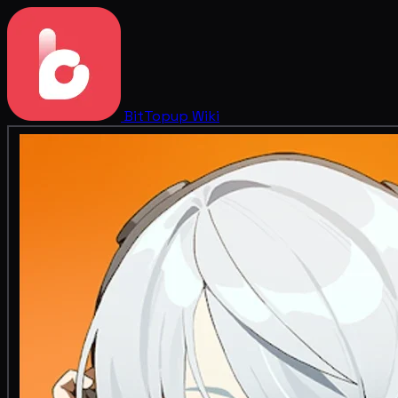
BitTopup
Wiki