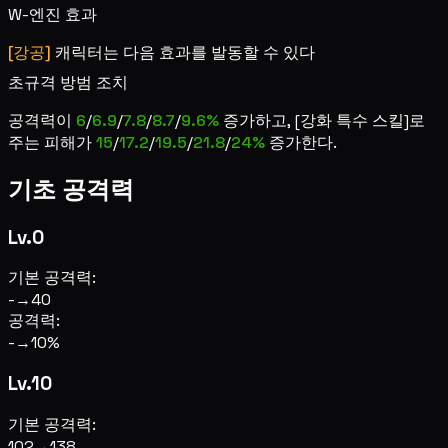
W-엔진 효과
[강공]
캐릭터는 다음 효과를 발동할 수 있다
초규격 방범 조치
공격력이
6
/
6.9
/
7.8
/
8.7
/
9.6%
증가하고, [강화 특수 스킬]로
주는 피해가
15
/
17.2
/
19.5
/
21.8
/
24%
증가한다.
기초 공격력
Lv.0
기본 공격력:
-
→
40
공격력:
-
→
10%
Lv.10
기본 공격력:
102
→
138