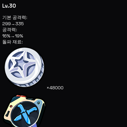
Lv.30
기본 공격력:
299
→
335
공격력:
16%
→
19%
돌파 재료:
×48000