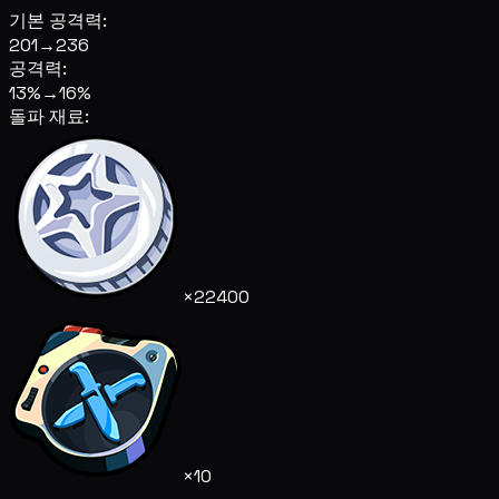
기본 공격력:
201
→
236
공격력:
13%
→
16%
돌파 재료:
×22400
×10