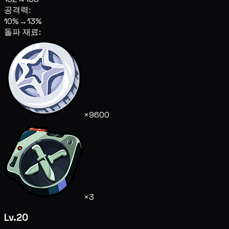
공격력:
10%
→
13%
돌파 재료:
×9600
×3
Lv.20