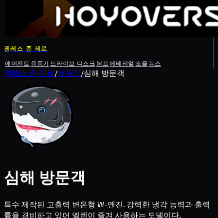
젠레스 존 제로
에이전트
음동기
드라이브 디스크
봄프
에테리얼
조율
뉴스
젠레스 존 제로
/
음동기
/
심해 방문객
심해 방문객
특수 제작된 고출력 변온형 W-엔진. 강력한 냉각 능력과 출력
률을 겸비하고 있어 엘렌이 즐겨 사용하는 모델이다.