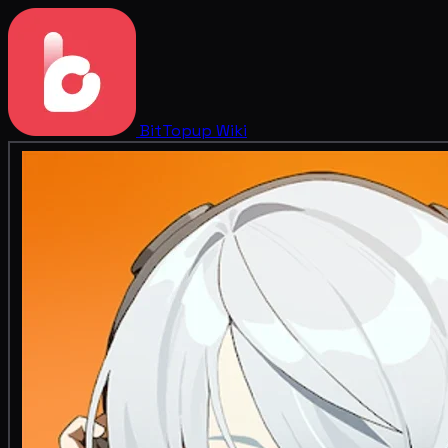
BitTopup
Wiki