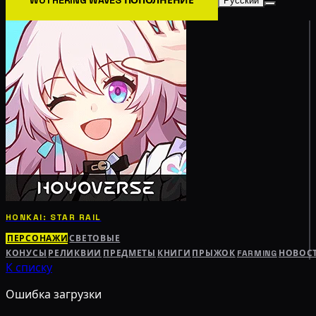
Русский
HONKAI: STAR RAIL
ПЕРСОНАЖИ
СВЕТОВЫЕ
КОНУСЫ
РЕЛИКВИИ
ПРЕДМЕТЫ
КНИГИ
ПРЫЖОК
FARMING
НОВОС
К списку
Ошибка загрузки