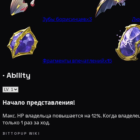
Зубы борисинцев
x3
Лю
Фрагменты впечатлений
x15
· Ability
Начало представления!
Макс. НР владельца повышается на 12%. Когда владелец
только 1 раз за ход.
BITTOPUP WIKI