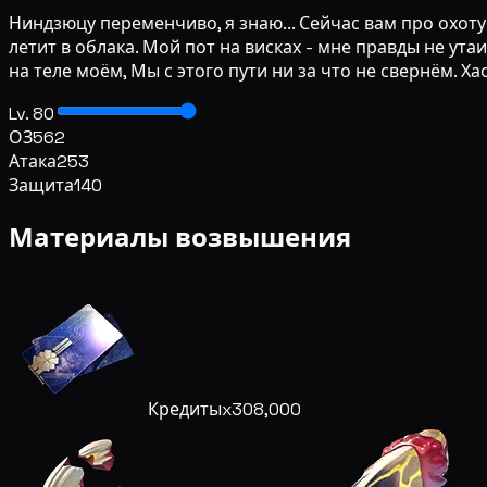
Ниндзюцу переменчиво, я знаю... Сейчас вам про охоту
летит в облака. Мой пот на висках - мне правды не утаи
на теле моём, Мы с этого пути ни за что не свернём. Хао
Lv. 80
ОЗ
562
Атака
253
Защита
140
Материалы возвышения
Кредиты
x308,000