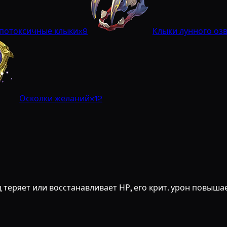
потоксичные клыки
x9
Клыки лунного оз
Осколки желаний
x12
 теряет или восстанавливает НР, его крит. урон повышае