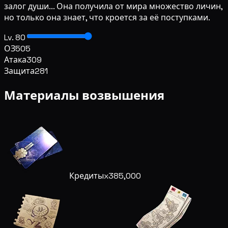
залог души... Она получила от мира множество личин,
но только она знает, что кроется за её поступками.
Lv. 80
ОЗ
505
Атака
309
Защита
281
Материалы возвышения
Кредиты
x385,000