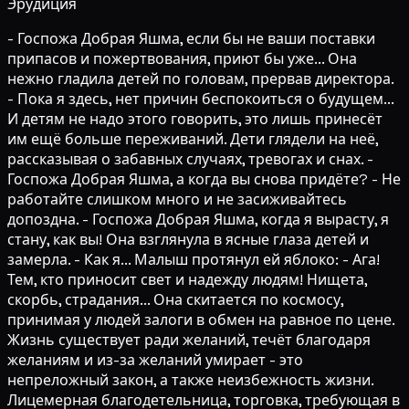
Эрудиция
- Госпожа Добрая Яшма, если бы не ваши поставки
припасов и пожертвования, приют бы уже... Она
нежно гладила детей по головам, прервав директора.
- Пока я здесь, нет причин беспокоиться о будущем...
И детям не надо этого говорить, это лишь принесёт
им ещё больше переживаний. Дети глядели на неё,
рассказывая о забавных случаях, тревогах и снах. -
Госпожа Добрая Яшма, а когда вы снова придёте? - Не
работайте слишком много и не засиживайтесь
допоздна. - Госпожа Добрая Яшма, когда я вырасту, я
стану, как вы! Она взглянула в ясные глаза детей и
замерла. - Как я... Малыш протянул ей яблоко: - Ага!
Тем, кто приносит свет и надежду людям! Нищета,
скорбь, страдания... Она скитается по космосу,
принимая у людей залоги в обмен на равное по цене.
Жизнь существует ради желаний, течёт благодаря
желаниям и из-за желаний умирает - это
непреложный закон, а также неизбежность жизни.
Лицемерная благодетельница, торговка, требующая в