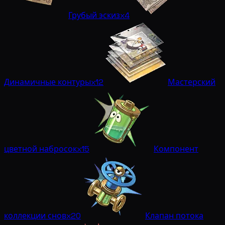
Грубый эскиз
x4
Динамичные контуры
x12
Мастерский
цветной набросок
x15
Компонент
коллекции снов
x20
Клапан потока