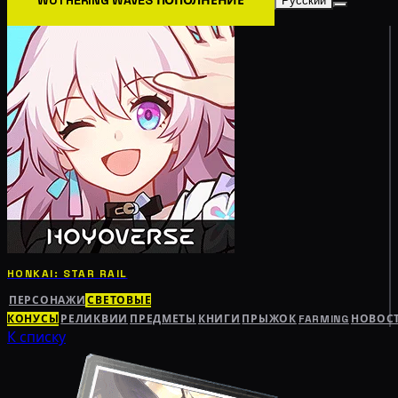
Русский
HONKAI: STAR RAIL
ПЕРСОНАЖИ
СВЕТОВЫЕ
КОНУСЫ
РЕЛИКВИИ
ПРЕДМЕТЫ
КНИГИ
ПРЫЖОК
FARMING
НОВОС
К списку