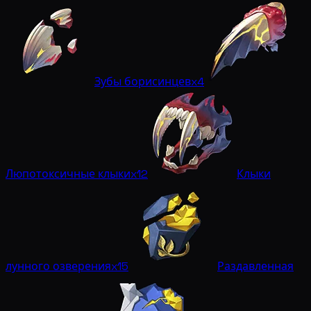
Зубы борисинцев
x4
Люпотоксичные клыки
x12
Клыки
лунного озверения
x15
Раздавленная