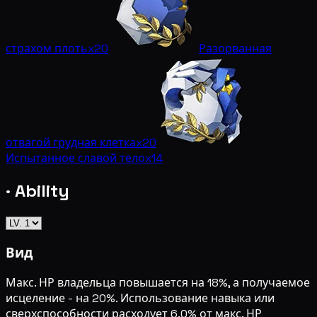
страхом плоть
x20
Разорванная
отвагой грудная клетка
x20
Испытанное славой тело
x14
· Ability
Вид
Макс. НР владельца повышается на 18%, а получаемое
исцеление - на 20%. Использование навыка или
сверхспособности расходует 6.0% от макс. НР