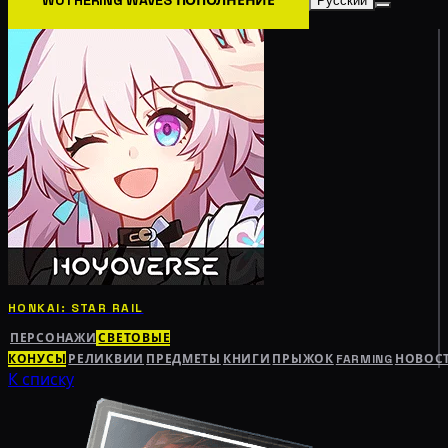
Русский
HONKAI: STAR RAIL
ПЕРСОНАЖИ
СВЕТОВЫЕ
КОНУСЫ
РЕЛИКВИИ
ПРЕДМЕТЫ
КНИГИ
ПРЫЖОК
FARMING
НОВОС
К списку