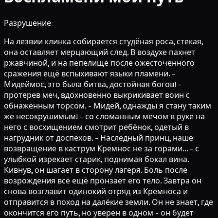
Разрушение
На лезвии клинка собирается студёная роса, стекая,
она оставляет мерцающий след. В воздухе пахнет
ржавчиной, и на пепелище после ожесточённого
сражения ещё вспыхивают языки пламени. -
Мидеймос, это была битва, достойная богов! -
протерев меч, вдохновенно выкрикивает воин с
обнажённым торсом. - Мидей, однажды я стану таким
же несокрушимым! - со сломанным мечом в руке на
него с восхищением смотрит ребёнок, одетый в
нагрудник от доспехов. - Наследный принц, наше
возвращение в каструм Кремнос не за горами... - с
улыбкой изрекает старик, поднимая бокал вина.
Кивнув, он шагает в сторону лагеря. Боль после
возрождения всё ещё пронзает его тело. Завтра он
снова возглавит одинокий отряд из Кремноса и
отправится в поход на далёкие земли. Он не знает, где
окончится его путь, но уверен в одном - он будет