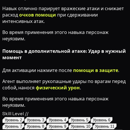
Навык отлично парирует вражеские атаки и снижает
расход
очков помощи
при сдерживании
интенсивных атак.
Во время применения этого навыка персонаж
неуязвим.
Помощь в дополнительной атаке: Удар в нужный
момент
Для активации нажмите
после
помощи в защите
.
Агент выполняет рукопашные удары по врагам перед
собой, нанося
физический урон
.
Во время применения этого навыка персонаж
неуязвим.
Skill Level //
Уровень 2
Уровень 3
Уровень 4
Уровень 5
Уровень 6
Уровень 7
Уровень 8
Уровень 9
Уровень 10
Уровень 11