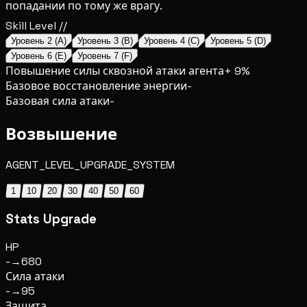
попадании по тому же врагу.
Skill Level //
Уровень 2 (A)
Уровень 3 (B)
Уровень 4 (C)
Уровень 5 (D)
Уровень 6 (E)
Уровень 7 (F)
Повышение силы сквозной атаки агента
+ 9%
Базовое восстановление энергии
-
Базовая сила атаки
-
Возвышение
AGENT_LEVEL_UPGRADE_SYSTEM
1
10
20
30
40
50
60
Stats Upgrade
HP
-
→
680
Сила атаки
-
→
95
Защита