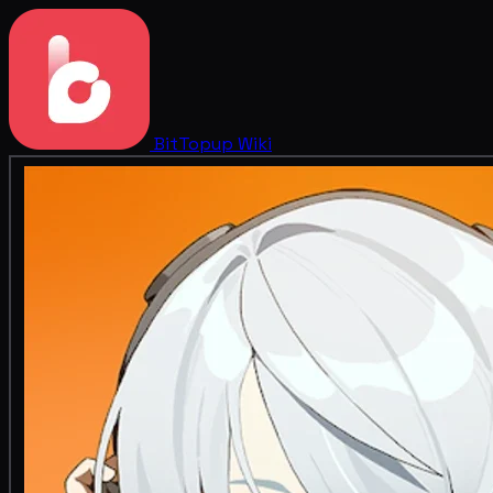
BitTopup
Wiki