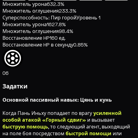
Множитель урона
632.3%
Множитель оглушения
233.3%
Суперспособность: Пир горой
Уровень 1
Множитель урона
1627.8%
Множитель оглушения
98.4%
Восстановление HP
160 ед.
Восстановление HP в секунду
0.85%
06
Задатки
Основной пассивный навык: Цянь и кунь
Когда Пань Иньху попадает по врагу
усиленной
особой атакой «Горный сдвиг»
и вызывает
быструю помощь
, то следующий агент, выходящий
на поле боя посредством
быстрой помощи
или