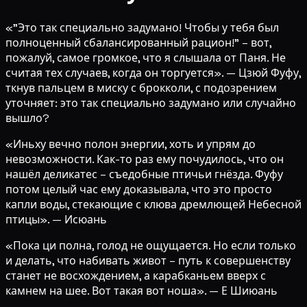
«"Это так специально задумано! Чтобы у тебя был
полноценный сбалансированный рацион!" – вот,
пожалуй, самое громкое, что я слышала от Паня. Не
считая тех случаев, когда он торгуется». — Цзюй Фуфу,
ткнув пальцем в миску с брокколи, с подозрением
уточняет: это так специально задумано или случайно
вышло?
«Иньху вечно полон энергии, хоть и упрям до
невозможности. Как-то раз ему почудилось, что он
нашёл деликатес – съедобные птичьи гнёзда. Фуфу
потом целый час ему доказывала, что это просто
капли воды, стекающие с клюва дремлющей Небесной
птицы». — Исюань
«Пока ци полна, голод не ощущается. Но если только
и делать, что набивать живот – путь к совершенству
станет не восхождением, а карабканьем вверх с
камнем на шее. Вот такая вот ноша». — Е Шиюань