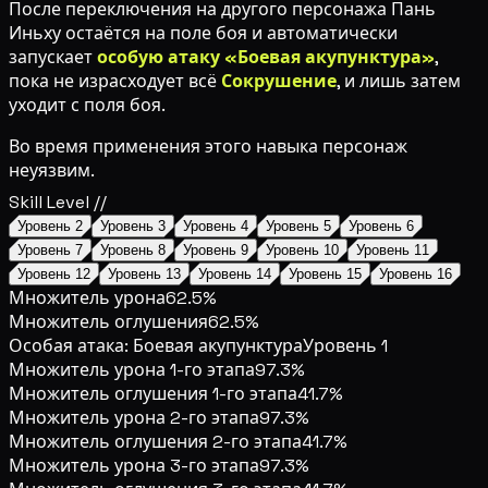
После переключения на другого персонажа Пань
Иньху остаётся на поле боя и автоматически
запускает
особую атаку «Боевая акупунктура»
,
пока не израсходует всё
Сокрушение
, и лишь затем
уходит с поля боя.
Во время применения этого навыка персонаж
неуязвим.
Skill Level //
Уровень 2
Уровень 3
Уровень 4
Уровень 5
Уровень 6
Уровень 7
Уровень 8
Уровень 9
Уровень 10
Уровень 11
Уровень 12
Уровень 13
Уровень 14
Уровень 15
Уровень 16
Множитель урона
62.5%
Множитель оглушения
62.5%
Особая атака: Боевая акупунктура
Уровень 1
Множитель урона 1-го этапа
97.3%
Множитель оглушения 1-го этапа
41.7%
Множитель урона 2-го этапа
97.3%
Множитель оглушения 2-го этапа
41.7%
Множитель урона 3-го этапа
97.3%