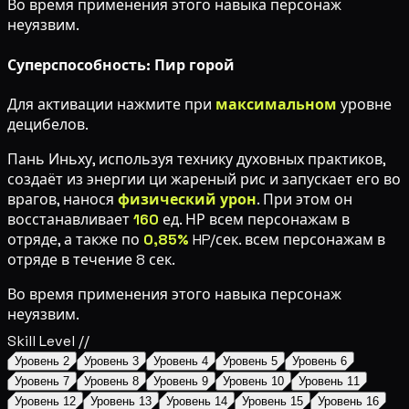
Во время применения этого навыка персонаж
неуязвим.
Суперспособность: Пир горой
Для активации нажмите
при
максимальном
уровне
децибелов.
Пань Иньху, используя технику духовных практиков,
создаёт из энергии ци жареный рис и запускает его во
врагов, нанося
физический урон
. При этом он
восстанавливает
160
ед. НР всем персонажам в
отряде, а также по
0,85%
HP/сек. всем персонажам в
отряде в течение 8 сек.
Во время применения этого навыка персонаж
неуязвим.
Skill Level //
Уровень 2
Уровень 3
Уровень 4
Уровень 5
Уровень 6
Уровень 7
Уровень 8
Уровень 9
Уровень 10
Уровень 11
Уровень 12
Уровень 13
Уровень 14
Уровень 15
Уровень 16