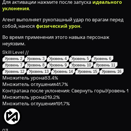
Для активации нажмите
после запуска
идеального
уклонения
.
Агент выполняет рукопашный удар по врагам перед
собой, нанося
физический урон
.
Во время применения этого навыка персонаж
неуязвим.
Skill Level //
Уровень 2
Уровень 3
Уровень 4
Уровень 5
Уровень 6
Уровень 7
Уровень 8
Уровень 9
Уровень 10
Уровень 11
Уровень 12
Уровень 13
Уровень 14
Уровень 15
Уровень 16
Множитель урона
83.4%
Множитель оглушения
41.7%
Контратака после уклонения: Свернуть горы
Уровень 1
Множитель урона
219.2%
Множитель оглушения
191.7%
03