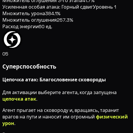
Множитель оглушения 3-го этапа
41.7%
Усиленная особая атака: Горный сдвиг
Уровень 1
Множитель урона
384.1%
Множитель оглушения
257.3%
Расход энергии
60 ед.
05
Суперспособность
Цепочка атак: Благословение сковороды
Для активации выберите агента, когда запущена
цепочка атак
.
Агент прыгает на сковороду и, вращаясь, таранит
врагов на пути и наносит им огромный
физический
урон
.