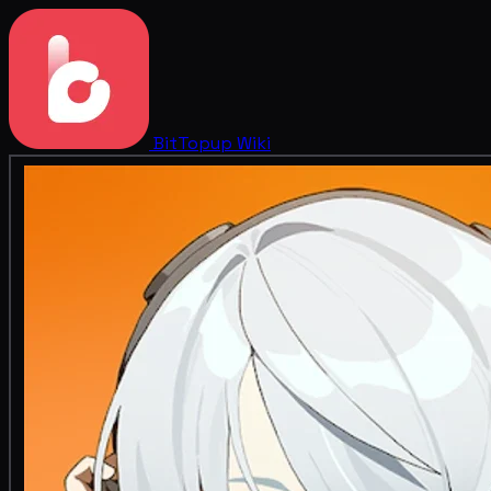
BitTopup
Wiki