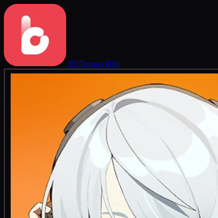
BitTopup
Wiki