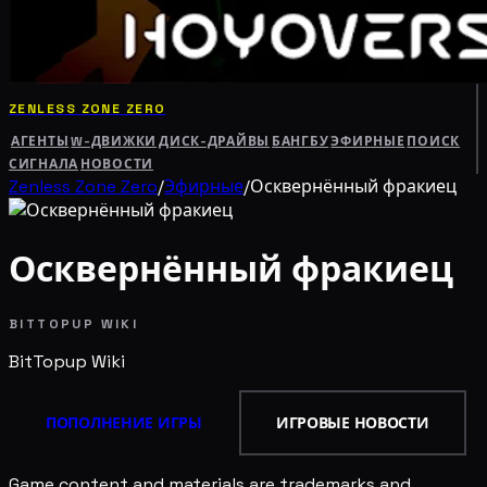
ZENLESS ZONE ZERO
АГЕНТЫ
W-ДВИЖКИ
ДИСК-ДРАЙВЫ
БАНГБУ
ЭФИРНЫЕ
ПОИСК
СИГНАЛА
НОВОСТИ
Zenless Zone Zero
/
Эфирные
/
Осквернённый фракиец
Осквернённый фракиец
BITTOPUP WIKI
BitTopup
Wiki
ПОПОЛНЕНИЕ ИГРЫ
ИГРОВЫЕ НОВОСТИ
Game content and materials are trademarks and