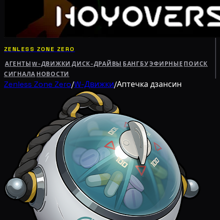
ZENLESS ZONE ZERO
АГЕНТЫ
W-ДВИЖКИ
ДИСК-ДРАЙВЫ
БАНГБУ
ЭФИРНЫЕ
ПОИСК
СИГНАЛА
НОВОСТИ
Zenless Zone Zero
/
W-Движки
/
Аптечка дзансин