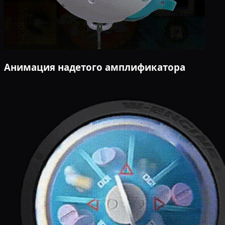
Анимация надетого амплификатора