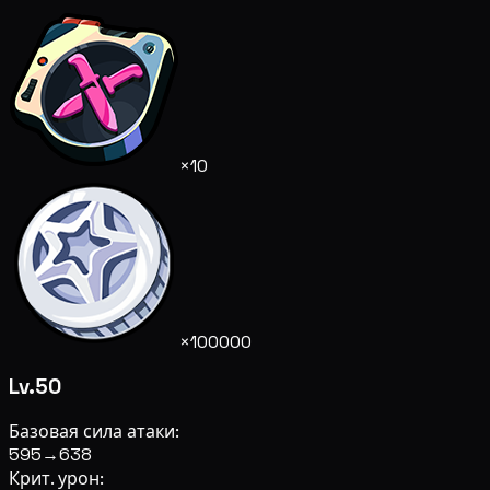
×10
×100000
Lv.50
Базовая сила атаки:
595
→
638
Крит. урон: