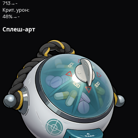
713
→
-
Крит. урон:
48%
→
-
Сплеш-арт