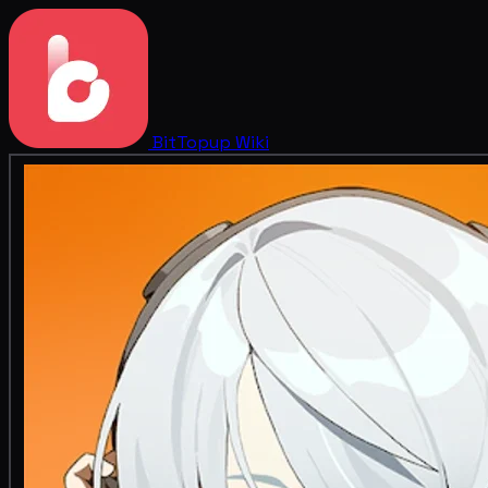
BitTopup
Wiki