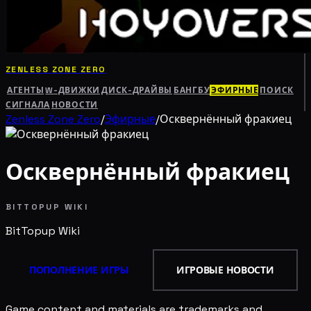
ZENLESS ZONE ZERO
АГЕНТЫ
W-ДВИЖКИ
ДИСК-ДРАЙВЫ
БАНГБУ
ЭФИРНЫЕ
ПОИСК
СИГНАЛА
НОВОСТИ
Zenless Zone Zero
/
Эфирные
/
Осквернённый фракиец
Осквернённый фракиец
BITTOPUP WIKI
BitTopup
Wiki
ПОПОЛНЕНИЕ ИГРЫ
ИГРОВЫЕ НОВОСТИ
Game content and materials are trademarks and