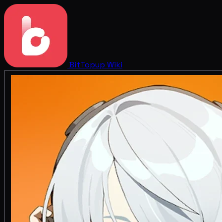
BitTopup
Wiki