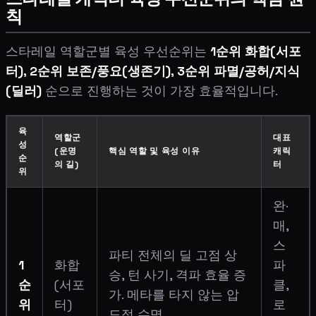
칙
스타레일 역할군별 육성 우선순위는
1순위 화합(서포
터), 2순위 보존/풍요(생존기), 3순위 파멸/공허/지식
(딜러)
순으로 진행하는 것이 가장 효율적입니다.
육
역할군
대표
성
(운명
핵심 역할 및 육성 이유
캐릭
순
의 길)
터
위
완·
매,
스
파티 전체의 딜 고점 상
1
화합
파
승, 턴 사기, 격파 효율 증
순
(서포
클,
가. 메타를 타지 않는 압
위
터)
로
도적 수명.