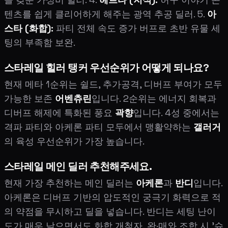
텐츠를 쉽게 클리어하게 해주는 광역 추공 딜러. 5.
아
스타 (화합):
파티 전체 속도 증가 버프로 초반 유물 세
팅의 부족함 보완.
스타레일 힐러 탱커 우선순위가 어떻게 되나요?
현재 메타 1순위는 쉴드, 추가공격, 디버프 부여가 모두
가능한 보존
어벤츄린
입니다. 2순위는 에너지 회복과
디버프 해제에 특화된 풍요
곽향
입니다. 4성 중에서는
격파 파티와 아케론 파티 모두에서 맹활약하는
갤러거
의 육성 우선순위가 가장 높습니다.
스타레일 메인 딜러 추천해주세요.
현재 가장 추천하는 메인 딜러는
아케론
과
반디
입니다.
아케론은 디버프 기반의 압도적인 궁극기 화력으로 적
의 약점을 무시하고 딜을 넣습니다. 반디는 세팅 난이
도가 매우 낮으면서도 화합 개척자, 완·매와 조합 시 '슈