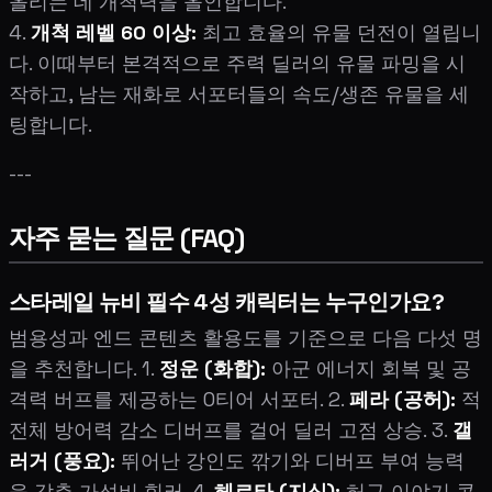
올리는 데 개척력을 올인합니다.
4.
개척 레벨 60 이상:
최고 효율의 유물 던전이 열립니
다. 이때부터 본격적으로 주력 딜러의 유물 파밍을 시
작하고, 남는 재화로 서포터들의 속도/생존 유물을 세
팅합니다.
---
자주 묻는 질문 (FAQ)
스타레일 뉴비 필수 4성 캐릭터는 누구인가요?
범용성과 엔드 콘텐츠 활용도를 기준으로 다음 다섯 명
을 추천합니다. 1.
정운 (화합):
아군 에너지 회복 및 공
격력 버프를 제공하는 0티어 서포터. 2.
페라 (공허):
적
전체 방어력 감소 디버프를 걸어 딜러 고점 상승. 3.
갤
러거 (풍요):
뛰어난 강인도 깎기와 디버프 부여 능력
을 갖춘 가성비 힐러. 4.
헤르타 (지식):
허구 이야기 콘