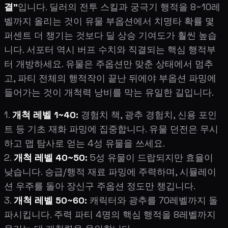
결"
입니다. 딜러의 전투 스킬과 궁극기 행적을 8~10레
벨까지 올리는 것이 유물 부옵션에서 치명타 확률 몇
퍼센트 더 챙기는 것보다 딜 상승 기여도가 훨씬 높습
니다. 서포터 역시 버프 수치와 직결되는 핵심 행적부
터 개방하세요. 유물은 주옵션만 맞춘 상태에서 멈추
고, 파티 전체의 행적작이 끝난 뒤에야 부옵션 파밍에
들어가는 것이 개척력 낭비를 막는 유일한 길입니다.
1.
개척 레벨 1~40:
경험치 책, 광추 경험치, 신용 포인
트 등 기초 재화 파밍에 집중합니다. 유물 던전은 무시
하고 맵 탐사로 얻는 4성 유물을 쓰세요.
2.
개척 레벨 40~50:
5성 유물이 드랍되지만 효율이
낮습니다. 승급/행적 재료 파밍에 주력하며, 시뮬레이
션 우주를 돌아 장신구 주옵션 정도만 챙깁니다.
3.
개척 레벨 50~60:
캐릭터와 광추를 70레벨까지 돌
파시킵니다. 주력 파티 4명의 핵심 행적을 8레벨까지