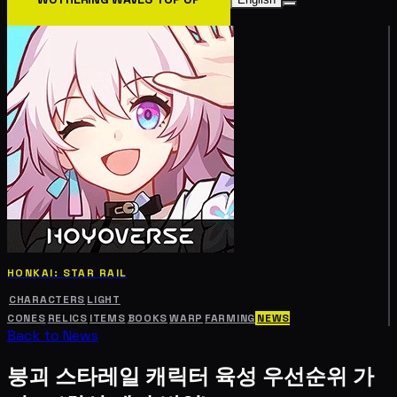
HONKAI: STAR RAIL
CHARACTERS
LIGHT
CONES
RELICS
ITEMS
BOOKS
WARP
FARMING
NEWS
Back to News
붕괴 스타레일 캐릭터 육성 우선순위 가