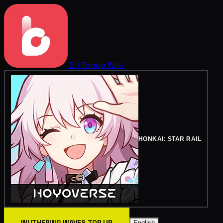
BitTopup
Wiki
HONKAI: STAR RAIL
WUTHERING WAVES TOP UP
English