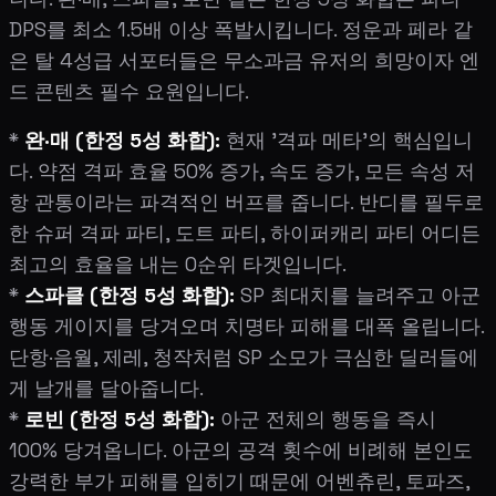
DPS를 최소 1.5배 이상 폭발시킵니다. 정운과 페라 같
은 탈 4성급 서포터들은 무소과금 유저의 희망이자 엔
드 콘텐츠 필수 요원입니다.
*
완·매 (한정 5성 화합):
현재 '격파 메타'의 핵심입니
다. 약점 격파 효율 50% 증가, 속도 증가, 모든 속성 저
항 관통이라는 파격적인 버프를 줍니다. 반디를 필두로
한 슈퍼 격파 파티, 도트 파티, 하이퍼캐리 파티 어디든
최고의 효율을 내는 0순위 타겟입니다.
*
스파클 (한정 5성 화합):
SP 최대치를 늘려주고 아군
행동 게이지를 당겨오며 치명타 피해를 대폭 올립니다.
단항·음월, 제레, 청작처럼 SP 소모가 극심한 딜러들에
게 날개를 달아줍니다.
*
로빈 (한정 5성 화합):
아군 전체의 행동을 즉시
100% 당겨옵니다. 아군의 공격 횟수에 비례해 본인도
강력한 부가 피해를 입히기 때문에 어벤츄린, 토파즈,