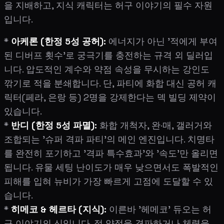
을 지배하고, 지식 캐릭터는 허구 이야기의 필수 자원
입니다.
*
아케론 (한정 5성 공허):
에너지가 아닌 '적에게 부여
된 디버프 횟수'로 궁극기를 충전하는 규격 외 딜러입
니다. 압도적인 계수와 약점 속성을 무시하는 강인도
깎기로 적을 분쇄합니다. 단, 파티에 화합 대신 공허 캐
릭터(페라, 은랑 등) 2명을 강제한다는 덱 빌딩 제약이
있습니다.
*
반디 (한정 5성 파멸):
화합 개척자, 완·매, 갤러거와
조합되는 '슈퍼 격파 파티'의 메인 엔진입니다. 치명타
를 완전히 포기하고 '격파 특수효과'와 '속도'만 올리면
됩니다. 유물 세팅 난이도가 매우 낮으면서도 폭발적인
피해를 입혀 뉴비가 가장 빠르게 고점에 도달할 수 있
습니다.
*
히메코 & 헤르타 (지식):
이른바 '헤메코' 듀오는 허
구 이야기의 신입니다. 적 약점을 격파하거나 체력을