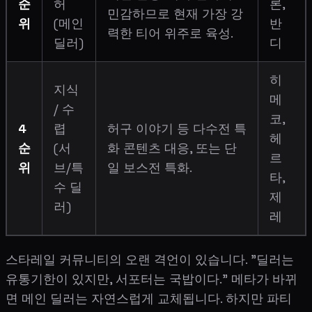
순
허
론,
민감하므로 현재 가장 강
위
(메인
반
력한 티어 위주로 육성.
딜러)
디
히
지식
메
/ 수
코,
4
렵
허구 이야기 등 다수전 특
헤
순
(서
화 콘텐츠 대응, 또는 단
르
위
브/특
일 보스전 특화.
타,
수 딜
제
러)
레
스타레일 커뮤니티의 오랜 격언이 있습니다. "딜러는
유통기한이 있지만, 서포터는 국밥이다." 메타가 바뀌
면 메인 딜러는 자연스럽게 교체됩니다. 하지만 파티