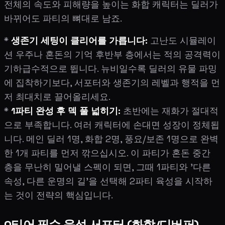
전체의 속도와 피해량을 높이는 화합 캐릭터는 딜러가
바뀌어도 파티의 뼈대로 남죠.
*
생존기 세팅이 클리어를 가릅니다:
고난도 시뮬레이
션 우주나 혼돈의 기억 후반부 층에서는 적의 공격력이
기하급수적으로 뜁니다. 뉴비일수록 딜러의 유물 파밍
에 집착하기보다, 서포터와 생존기의 레벨과 행적을 먼
저 최대치로 끌어올리세요.
*
1파티 완성 후 덱 풀 넓히기:
초반에는 재화가 절대적
으로 부족합니다. 여러 캐릭터에 손대면 성장이 정체됩
니다. 메인 딜러 1명, 화합 2명, 풍요/보존 1명으로 완벽
한 1개 파티를 먼저 깎으십시오. 이 파티가 혼돈 중간
층을 무난히 밀어낼 스펙이 되면, 그때 1파티와 '다른
속성, 다른 운명의 길'을 선택해 2파티 육성을 시작하
는 것이 전략의 핵심입니다.
0티어 필수 육성 서포터 (화합/디버퍼)