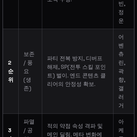
빈,
정
운
어
벤
보존
츄
파티 전복 방지, 디버프
2
/ 풍
린,
해제, SP(전투 스킬 포인
순
요
곽
트) 벌이. 엔드 콘텐츠 클
위
(생
향,
리어의 안정성 확보.
존)
갤
러
거
파멸
아
적의 약점 속성 격파 및
3
/ 공
케
메인 딜링. 메타 변화에