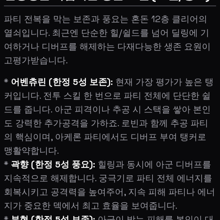
파티 전복을 막는 보존과 풍요는 혼돈 12층 클리어의
열쇠입니다. 최근엔 단순한 힐/쉴드를 넘어 딜링에 기
여하거나 디버프를 해제하는 다재다능한 생존 요원이
고평가받습니다.
*
어벤츄린 (한정 5성 보존):
현재 가장 평가가 높은 탱
커입니다. 전투 스킬 한 번으로 파티 전체에 단단한 쉴
드를 줍니다. 아군 피격이나 추공 시 스택을 쌓아 본인
도 강력한 추가공격을 가하죠. 로빈과 함께 추공 파티
의 핵심이며, 아케론 파티에서도 디버프 부여 탱커로
맹활약합니다.
*
곽향 (한정 5성 풍요):
힐링과 동시에 아군 디버프를
지속적으로 해제합니다. 궁극기로 파티 전체 에너지를
회복시키고 공격력을 높여주어, 지속 피해 파티나 에너
지가 중요한 덱에서 최고 효율을 보여줍니다.
*
부현 (한정 5성 보존):
아군이 받는 피해를 본인이 대