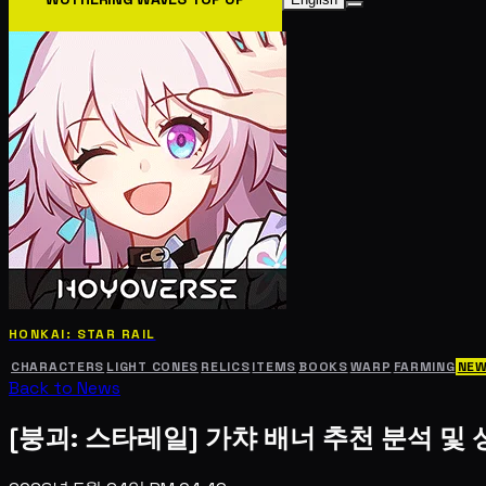
HONKAI: STAR RAIL
CHARACTERS
LIGHT CONES
RELICS
ITEMS
BOOKS
WARP
FARMING
NE
Back to News
[붕괴: 스타레일] 가챠 배너 추천 분석 및