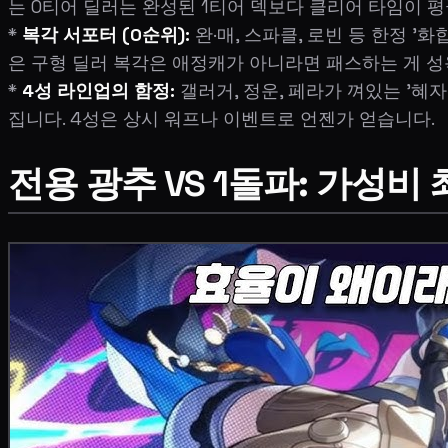
는 0티어 딜러는 완성된 1티어 덱보다 클리어 타임이 평
*
복각 서포터 (0순위):
완·매, 스파클, 로빈 등 한정 '
은 구형 딜러 복각은 애정캐가 아니라면 패스하는 게 성
*
4성 라인업의 함정:
갤러거, 정운, 페라가 껴있는 '혜
집니다. 4성은 상시 워프나 이벤트로 언젠가 얻습니다.
전용 광추 VS 1돌파: 가성비