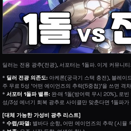
딜러는 전용 광추(전광), 서포터는 1돌파. 이게 커뮤니
*
딜러 전광 의존도:
아케론(궁극기 스택 충전), 블레이드
주 무료 5성 '어떤 에이언즈의 추락(5중첩)'을 쓰면 격
*
서포터 1돌파 밸류:
완·매 1돌(방어력 무시 20%), 로빈
성/3성 에너기 회복 광추로 사이클만 맞춘다면 1돌파가 전
[대체 가능한 가성비 광추 리스트]
*
수렵/파멸:
별바다 순항, 어떤 에이언즈의 추락 (시뮬 