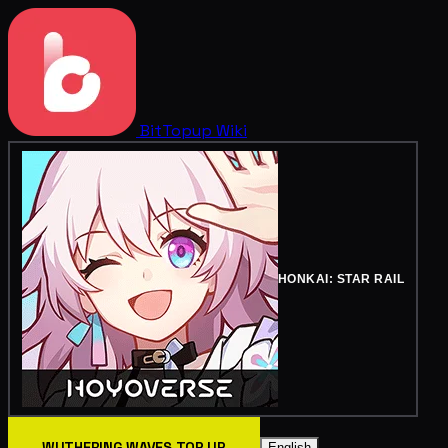
BitTopup
Wiki
HONKAI: STAR RAIL
WUTHERING WAVES TOP UP
English