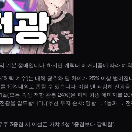
티의 기본 정배입니다. 하지만 캐릭터 메커니즘에 따라 예
(체력 계수)는 대체 광추와 딜 차이가 25% 이상 벌어집
차를 10% 내외로 좁힐 수 있습니다. 이럴 땐 과감히 전광
 1돌(모든 속성 저항 관통 24%)은 파티 최종 데미지를 20
광을 압도합니다. (추천 투자 순서: 명함 → 1돌파 → 전
우주 5중첩 시 어설픈 가챠 4성 1중첩보다 강력함)