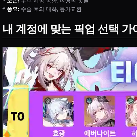
*
보존:
우주 시장 동향, 여생의 첫날
*
풍요:
수술 후의 대화, 등가교환
내 계정에 맞는 픽업 선택 가