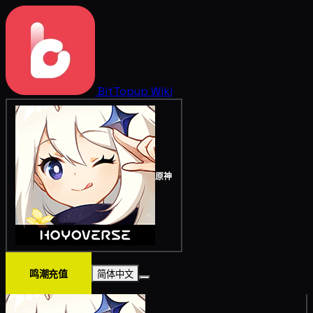
BitTopup
Wiki
原神
鸣潮充值
简体中文