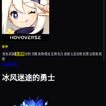
原神
角色
武器
圣遗物
材料
书籍
食物
摆设
生物
名片
成就
七圣召唤
祈愿
仪表板
新
闻
返回列表
冰风迷途的勇士