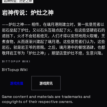
岩神传说：历史之神
岩神传说：炉灶之神
——炉灶之神—— 相传，在璃月港刚建立时，第一批垦荒者以
岩石垒起了炉灶，又以石头互碰点起了火，在这些坚硬岩石的
遮挡下，火才不会轻易熄灭，人们才得以安然地用火取暖，烹
煮食物，从而逐渐兴建起了璃月港。这些垦荒者们认为，这些
岩石，就是岩王爷的恩赐。之后，璃月港中的餐馆酒肆，也都
敬拜岩王爷为「炉灶之神」，期望店里炉灶不熄，生意兴隆。
BITTOPUP WIKI
BitTopup
Wiki
游戏充值
游戏资讯
Game content and materials are trademarks and
copyrights of their respective owners.