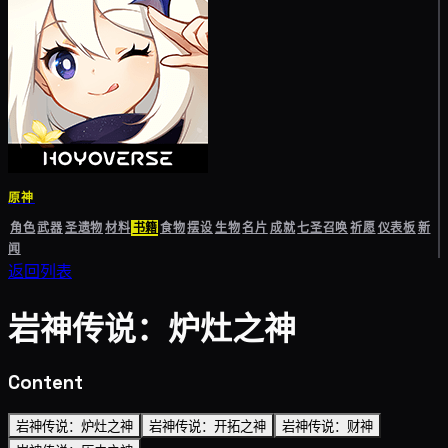
原神
角色
武器
圣遗物
材料
书籍
食物
摆设
生物
名片
成就
七圣召唤
祈愿
仪表板
新
闻
返回列表
岩神传说：炉灶之神
Content
岩神传说：炉灶之神
岩神传说：开拓之神
岩神传说：财神