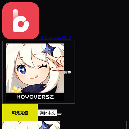
BitTopup
Wiki
原神
鸣潮充值
简体中文