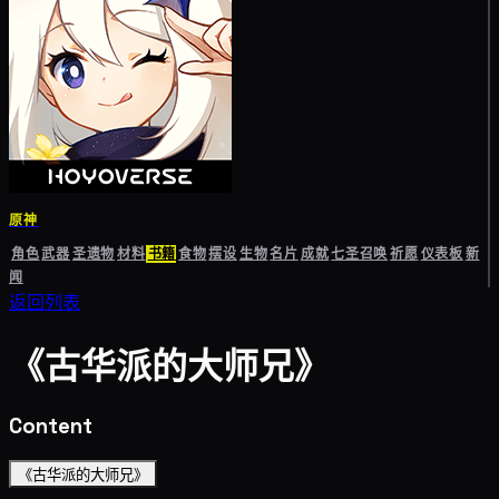
原神
角色
武器
圣遗物
材料
书籍
食物
摆设
生物
名片
成就
七圣召唤
祈愿
仪表板
新
闻
返回列表
《古华派的大师兄》
Content
《古华派的大师兄》