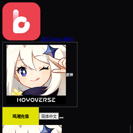
BitTopup
Wiki
原神
鸣潮充值
简体中文