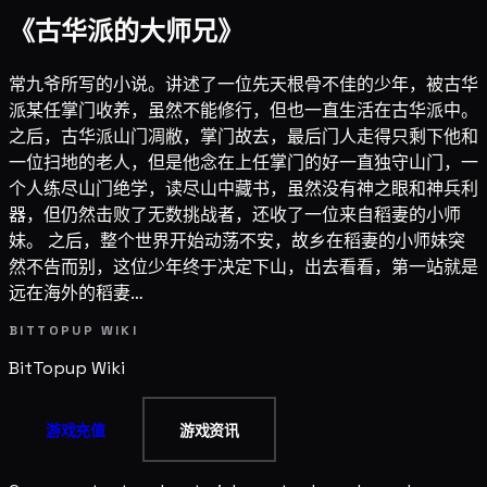
《古华派的大师兄》
常九爷所写的小说。讲述了一位先天根骨不佳的少年，被古华
派某任掌门收养，虽然不能修行，但也一直生活在古华派中。
之后，古华派山门凋敝，掌门故去，最后门人走得只剩下他和
一位扫地的老人，但是他念在上任掌门的好一直独守山门，一
个人练尽山门绝学，读尽山中藏书，虽然没有神之眼和神兵利
器，但仍然击败了无数挑战者，还收了一位来自稻妻的小师
妹。 之后，整个世界开始动荡不安，故乡在稻妻的小师妹突
然不告而别，这位少年终于决定下山，出去看看，第一站就是
远在海外的稻妻…
BITTOPUP WIKI
BitTopup
Wiki
游戏充值
游戏资讯