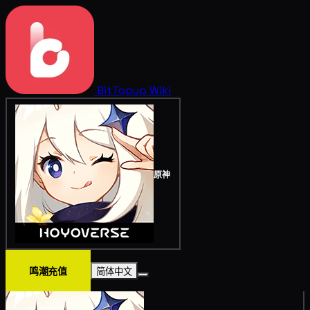
BitTopup
Wiki
原神
鸣潮充值
简体中文