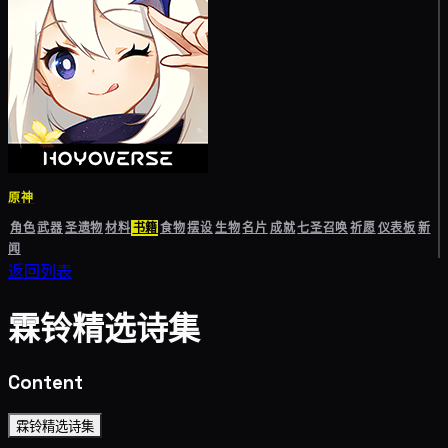
原神
角色
武器
圣遗物
材料
书籍
食物
摆设
生物
名片
成就
七圣召唤
祈愿
仪表板
新
闻
返回列表
霖铃精选诗集
Content
霖铃精选诗集