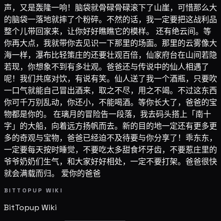
声，又是轰隆一响！脑袋就骨碌骨碌滚下了山崖，可惜那么大
的脑袋一落地就摔了个粉碎。不然的话，我一定要把这战利品
整个儿带回家来，让你好好瞧瞧它的模样。 还有绝云间。等
你再大点，我就带你去见识一下那里的场面。那里的云雾像大
海一样，瀑布比轻策庄的还要壮观百倍，仙家府台在山间若隐
若现，你想象不到有多壮观。爸爸还与传说中的仙人相遇了
呢！我们共席对饮，有说有笑。仙人送了我一个酒瓶，只要吹
一口气就能自己冒出酒来，取之不尽，用之不竭。不过这东西
你可千万别乱动，你还小，不能喝酒。等你长大了，爸爸的宝
物都是你的。 在璃月的冒险告一段落，我去码头搭上「南十
字」的大船，向着远方扬帆而去。新的目的地一定还有更多更
多的奇观与宝物，爸爸已经迫不及待要与你分享了！乖东东，
一定要每天按时睡觉，不要吃太多甜食坏牙齿，不要惹庄里的
爷爷奶奶们生气，和大家好好相处，一定不要打架。爸爸很快
就会满载而归。 爱你的爸爸
BITTOPUP WIKI
BitTopup
Wiki