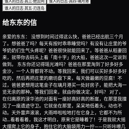
谁人的日志·其三·绝云间
谁人的日志·其四·璃月港
谁人的日志·其五·刃连岛
给东东的信
亲爱的东东： 没想到时间过得这么快，爸爸已经出航三个月
了。想爸爸了吗？每天有按时乖乖睡觉吗？有没有让庄里的爷
爷奶奶们生气头疼呢？爸爸很快就能回来了。等爸爸从稻妻回
来，就带你去码头上看「南十字」的大船，爸爸这次一定说到
做到。 东东你还记得瑶光滩吗？爸爸在那里淘到了好多好多
金沙，一个人背都背不动。等我回来，我们可以买好多好多好
吃的，然后再把庄里的磨坊盘下来，每天做最嫩的豆腐！不
过，爸爸更想用这笔金子在璃月港买一处好房子，能把大海一
览无余的那种。等我们回来，就由你做决定，好吗？ 对了，
在归离原的渌华池的对面有一座好高好高的断崖，在那里我撞
见了一座遗迹守卫。它就坐在那里，呆呆地低着头，动也不
动。天外雷声滚滚，大雨哗啦啦地打在它身上，它都不为所
动…看着看着，我这才明白，原来它是睡着了！于是我就大摇
大摆爬上它的身子，抱住它的大脑袋用力一拧——只听咔嚓几