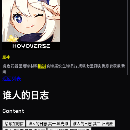
原神
角色
武器
圣遗物
材料
书籍
食物
摆设
生物
名片
成就
七圣召唤
祈愿
仪表板
新
闻
返回列表
谁人的日志
Content
给东东的信
谁人的日志·其一·瑶光滩
谁人的日志·其二·归离原