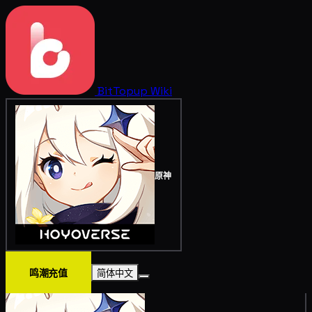
BitTopup
Wiki
原神
鸣潮充值
简体中文