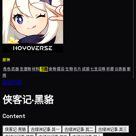
原神
角色
武器
圣遗物
材料
书籍
食物
摆设
生物
名片
成就
七圣召唤
祈愿
仪表板
新
闻
返回列表
侠客记·黑貉
Content
侠客记·黑貉
古绿洲记事·其一
古绿洲记事·其二
古绿洲记事·其三