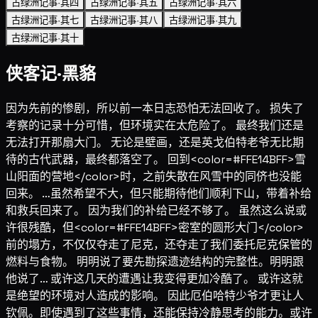
古绿洲记事·其四
古绿洲记事·其五
古绿洲记事·其六
古绿洲记事·其七
古绿洲记事·其八
古绿洲记事·其九
古绿洲记事·其十
侠客记·黑貉
因为先前的惨剧，所以前一本日志恐怕无法回收了。 损失了
考察的记录十分可惜，但环境实在太危险了。 最终我们还是
无法打开那扇大门。 无论是壁画，还是英戈伯特老爷无比期
待的古代武器，最终都落空了。 回到<color=#FFE14BFF>雪
山阳面的营地</color>时，之前失散在风雪中的同侪也没能
回来。 …虽然希望不大，但只能期待他们顺利下山，带着补给
和救兵回来了。 因为我们的补给已经不够了。 虽然这么说或
许很残酷，但<color=#FFE14BFF>密室的圆形大门</color>
前的塌方，不仅仅夺走了尼克，还夺走了我们委托尼克保管的
燃料与食物。 明明说了要先勘探遗迹结构的完整性。明明跟
他说了… 或许这几天的遭遇让我变得更加冷酷了。 或许这就
是绝望的环境对人造成的影响。 因此厄伯哈特少爷才更让人
钦佩。即使遇到了这些事情，还能保持冷静思考的能力。或许