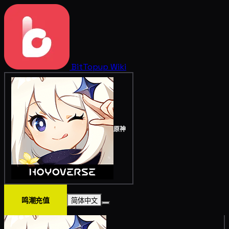
BitTopup
Wiki
原神
鸣潮充值
简体中文