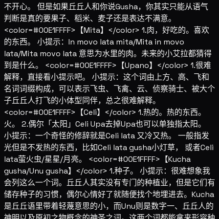
不开心。 但是如果丘丘人和你说Gusha，你其实只能从语气
判断是真的要果子、稻米、麦子还是表达不满意。
<color=#00E1FFFF>【Mita】</color> 1.肉，好吃的。喜欢
的东西。 小提示：In movo lata mita/Mita in movo
lata/Mita movo lata 意思为水里的肉。未来的小艾拉都猜得
到是什么。 <color=#00E1FFFF>【Upano】</color> 1.很难
解释，直接看小提示吧。 小提示：这个词由上方、高、飞和
名词词缀构成，可以表示飞虫、飞禽、云、侦察骑士、被大个
子丘丘人打飞的小体型同伴，总之很难解释。
<color=#00E1FFFF>【Celi】</color> 1.热的。热的东西。
火。 2.偶尔「太阳」Celi Upa去掉Upa也可以单独指太阳。
小提示：一个奇怪的修辞就是Celi lata 又冷又热。 一般指发
光但是不发热的东西，比如Celi lata gusha小灯草， 或者Celi
lata萤火虫/星星/月亮。 <color=#00E1FFFF>【Kucha
gusha/Unu gusha】</color> 1.种子。 小提示：很难想象我
会列这么一个词。丘丘人其实没有专门的种植业，但是它们有
储存种子的习惯，偶尔心情好了就随便找个地埋进去。Kucha
是丘丘语里带着轻蔑意思的小，而Unu则是数字一、丘丘人的
神明以及原初之物概念的神圣之词。这两个词都能拿来形容种