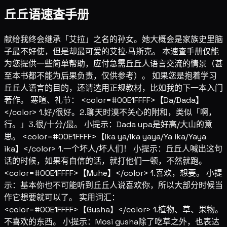
丘丘语速查手册
献给我终会继承「艾拉」之名的孙女。她大概会是家族史里脑
子最不好使，但是却最可爱的艾拉·马斯克。 本速查手册仅能
为您提供一些简单帮助，应付急需丘丘人语言交流的情景（甚
至本书都不能为后果负责，仅供参考）。 如果您是抱着学习
丘丘人语言的目的，还请选用正规教材，比如我的下一本入门
著作。 寒暄、礼节： <color=#00E1FFFF>【Da/Dada】
</color> 1.好/很好。2.聊天时漠不关心的附和，类似「啊，
行。」3.很/十分/最。 小提示：Dada upa是好高/大山的意
思。 <color=#00E1FFFF>【Ika ya/Ika yaya/Ya ika/Yaya
ika】</color> 1.一个坏人/坏人们！ 小提示：丘丘人喊出这句
话的时候，如果有自信的话，就打他们一顿，不然就跑。
<color=#00E1FFFF>【Muhe】</color> 1.喜欢，想要。 小提
示：基本你也不可能听到丘丘人说喜欢你，所以大部分时候当
作它想要就可以了。 实用词汇：
<color=#00E1FFFF>【Gusha】</color> 1.植物、草、果物。
不喜欢的东西。 小提示：Mosi gusha除了吃草之外，也表达