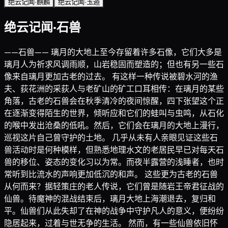
绝云记闻·麒麟
绝云记闻·玉遁
绝云记闻·石兽
——石兽—— 璃月的大地上至今存留着许多石像，它们大多是
璃月人为祈求风调雨顺，山岩稳固而塑造的；但也有另一些石
像来自璃月更加古老的过去。 有这样一种传说被碧水河的渔
夫、荻花洲的采荻人与老矿山的矿工口耳相传：在璃月的某些
角落，古老的石兽会在秋季清冷的夜间惊醒，四下张望这个正
在逐渐变得陌生的世界，倾听应和它们的蛙叫与虫鸣，从石化
的喉中发出沧桑的低吼。然后，它们会在璃月的大地上漫行，
巡视这片自己曾守护的土地。 几乎从未有人亲眼见证这些石
兽活动时是何种模样，但熟悉地理水文的老居民早已对每天石
兽的移位、姿态的变化习以为常。而夜半露营的浅睡者，也时
常听到比流水的声响更加低沉的和声。 这些更为古老的石兽
从何而来？据轻策庄的老人传说，它们曾是随岩王帝君征战的
仙兽。待魔神的混战结束后，璃月大地上海潮退去，复归和
平。仙兽们从此失却了在神的战争中守护凡人的意义，便纷纷
隐居起来，过着与世无争的生活。 然而，有一些仙兽依旧怀