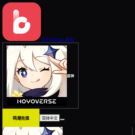
BitTopup
Wiki
原神
鸣潮充值
简体中文