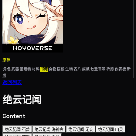
原神
角色
武器
圣遗物
材料
书籍
食物
摆设
生物
名片
成就
七圣召唤
祈愿
仪表板
新
闻
返回列表
绝云记闻
Content
绝云记闻·石兽
绝云记闻·海神宫
绝云记闻·无妄
绝云记闻·山灵