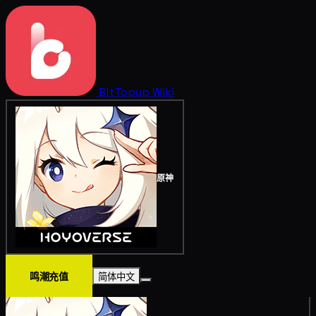
BitTopup
Wiki
原神
鸣潮充值
简体中文