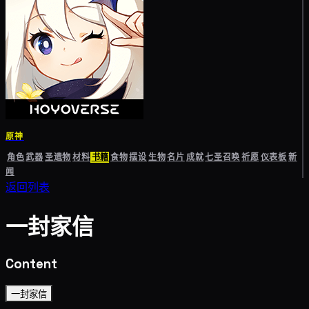
原神
角色
武器
圣遗物
材料
书籍
食物
摆设
生物
名片
成就
七圣召唤
祈愿
仪表板
新
闻
返回列表
一封家信
Content
一封家信