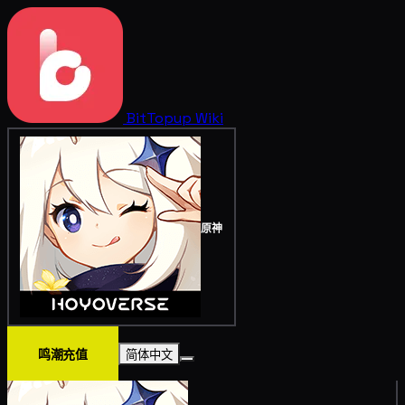
BitTopup
Wiki
原神
鸣潮充值
简体中文