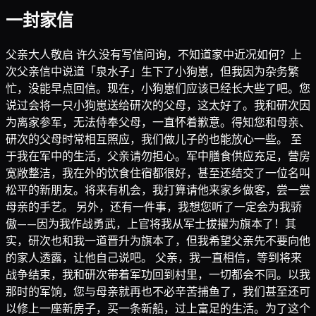
一封家信
父亲大人敬启 许久没有写信问询，不知道家中近况如何？上
次父亲信中说道「泉水子」生下了小狗崽，但我因为杂务繁
忙，没能早点回信。现在，小狗崽们应该已经长大些了吧。您
说过会将一只小狗崽送给研次的父母，这太好了。我和研次因
为离家参军，无法侍奉父母，一直怀着歉意。得知您和母亲、
研次的父母时常相互照应，我们做儿子的也能放心一些。 至
于我在军中的生活，父亲请勿担心。军中膳食供应充足，营房
宽敞整洁，我在外的饮食住宿都很好，甚至还结交了一位名叫
松平的新朋友。将来有机会，我打算请他来家乡做客，尝一尝
母亲的手艺。 另外，还有一件事，我想您听了一定会为我骄
傲——因为我作战勇武，上官将我从军士拔擢为旗本了！其
实，研次也和我一道晋升为旗本了，但我希望父亲先不要向他
的家人透露，让他自己说吧。 父亲，我一直相信，等到将来
战争结束，我和研次带着军功回到村里，一切都会不同。以我
那时的军饷，您与母亲就再也不必辛苦捕鱼了，我们甚至还可
以修上一座新房子，买一条新船，过上富足的生活。为了这个