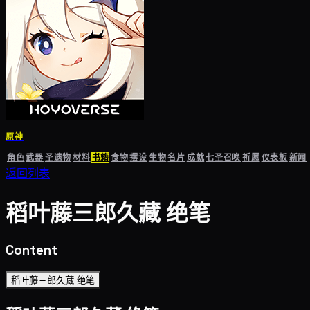
原神
角色
武器
圣遗物
材料
书籍
食物
摆设
生物
名片
成就
七圣召唤
祈愿
仪表板
新闻
返回列表
稻叶藤三郎久藏 绝笔
Content
稻叶藤三郎久藏 绝笔