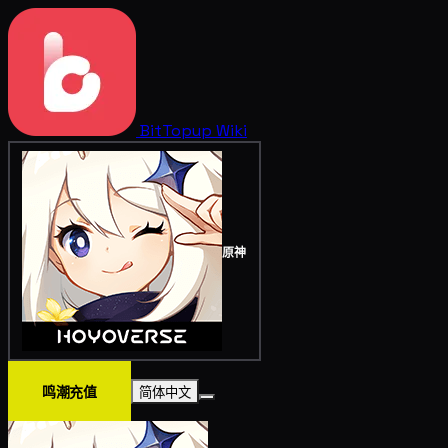
BitTopup
Wiki
原神
鸣潮充值
简体中文