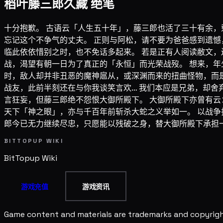
稻叶藤三郎久藏 绝笔
十分抱歉。 古语云「人生五十年」，藤三郎也活了三十有余，
忘记这个不争气的丈夫。 正则与阿松，请不要为爸爸感到遗憾
临此依依惜别之时，也不免话多起来。 若是正有人阅读敝文，
战，渴望有朝一日为了真正的「永恒」而光荣战歿。 想来，年
时，敌人却并非丑恶的魔神扈从，或深渊而来的扭曲怪物，而
战友，此前半刻还在与你我谈笑言欢… 我们本应是兄弟，却舍
言狂妄，但藤三郎绝不怨恨大御所殿下。 大御所殿下亦曾有云
天下「神之眼」，亦与千百年前斩杀大蛇之义举如一。 以战争
郎今已无力继续尽忠，只愿能以残破之身，替大御所殿下承担一
BITTOPUP WIKI
BitTopup
Wiki
游戏充值
游戏资讯
Game content and materials are trademarks and copyright