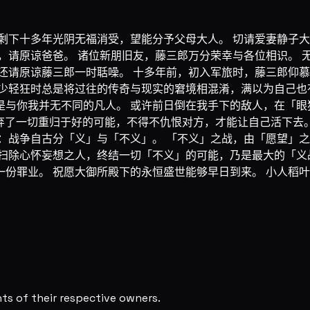
剩下十多年光阴无福消受，望能分予父母大人。 切请爱妻静子
，请原谅爸爸。 诸位新朋旧友，藤三郎万分荣幸与各位相识。 
还请原谅藤三郎一时聒噪。 十多年前，初入军旅时，藤三郎仰
少轻狂时总是将过往的传奇与现实的窘境相混淆，满以为自己也
是与你我并无不同的凡人。 或许前日倒在我手下的敌人，在「眼
弃了一切重归于好的可能，不得不仇恨对方，才能让自己活下去。
：战争自古分「义」与「不义」。 「不义」之战，由「愿望」之
扫除心怀妄想之人，终结一切「不义」的可能，乃是最大的「义战
份罪业。 祝愿大御所殿下的永恒盛世能够早日到来。 小人稻
s of their respective owners.