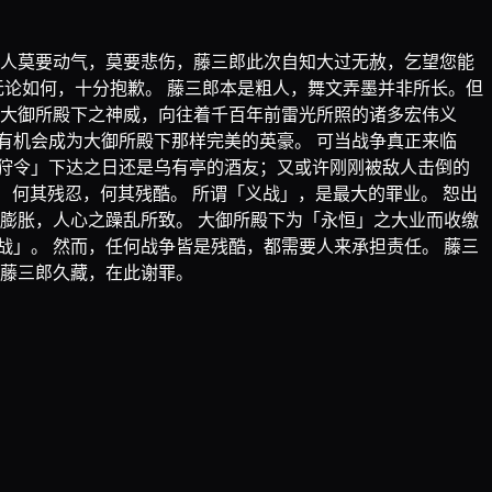
大人莫要动气，莫要悲伤，藤三郎此次自知大过无赦，乞望您能
无论如何，十分抱歉。 藤三郎本是粗人，舞文弄墨并非所长。但
慕大御所殿下之神威，向往着千百年前雷光所照的诸多宏伟义
有机会成为大御所殿下那样完美的英豪。 可当战争真正来临
狩令」下达之日还是乌有亭的酒友；又或许刚刚被敌人击倒的
 何其残忍，何其残酷。 所谓「义战」，是最大的罪业。 恕出
膨胀，人心之躁乱所致。 大御所殿下为「永恒」之大业而收缴
」。 然而，任何战争皆是残酷，都需要人来承担责任。 藤三
叶藤三郎久藏，在此谢罪。