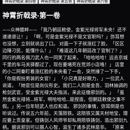
神霄折戟录·第四卷
神霄折戟录·第五卷
神霄折戟录·第六卷
神霄折戟录·第一卷
——众神膝畔—— 「我乃朝廷敕使，金紫光禄将军未央！还不
速速退让！」 「啊，可是金紫光禄不是文官职吗？」弥耳想
也没想，立刻就说出了口。 对面一下子就涨红了脸，「区区
边陲刁民，能懂什么！」 「难道这几年朝廷改了官制了？」
同行的两名佩刀武人也一同笑了起来，「哈哈哈哈！远去京城
千里的车马关驿都过了，现在要堵死在荒郊小店咯！」 店里
的小二阿秦盯着涨红脸的未央看了一会，突然捶了一下手，
「你是假扮男装的女官！」 「小兄真是好眼力，」一位武人
说道，「她官位是尚仪彤史。我们二人则是金吾、羽林抽调的
枪剑武官，受金紫光禄大夫指派，来此征缴邪剑的。」 「虽
然金紫光禄将…将军，啊哈哈哈…是捏造，但朝廷敕使之事不
假。」另一位年轻武人也应和道。 邪剑的事情，弥耳倒是也
听说过。传说五六年前，天落陨铁。这陨铁又属天材地宝，理
应要上贡皇家。但铸剑人风师爷却私用陨铁铸剑，造出邪剑九
柄。据说邪剑可以摄人心智，滋生了诸多武林是非。 「原来