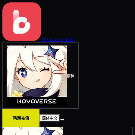
BitTopup
Wiki
原神
鸣潮充值
简体中文