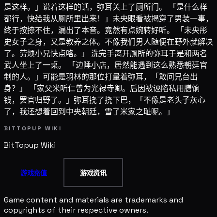
是这样。」说着这样的话，弥耳关上了厕所门。 「是什么样
都行，快给我从厕所里出来！」未央眼看被揭穿了男装一事，
终于按捺不住，漏出了本音。竟然有点婉转好听。 「未央彤
史女子之身，又是教养之体。不像我们男人随便在野外就解决
了。劳烦小兄快点咯。」 洗完手离开厕所的弥耳于是和两名
武人坐上了一桌。 「边陲小店，居然能遇到这么熟悉朝廷官
制的人。」可能是羽林的那位打量着弥耳，「敢问兄台出
身？」 「家父米听仁曾为光禄寺卿。后因被诬陷私用膳饷
钱，罢官归野了。」弥耳挠了挠下巴，「不像是老头子灰心
了，我还想着回到中央朝廷，雪了米家之耻呢。」
BITTOPUP WIKI
BitTopup
Wiki
游戏充值
游戏资讯
Game content and materials are trademarks and
copyrights of their respective owners.