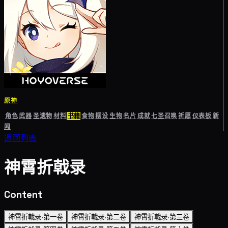
原神
角色
武器
圣遗物
材料
书籍
食物
摆设
生物
名片
成就
七圣召唤
祈愿
仪表板
新
闻
返回列表
神霄折戟录
Content
神霄折戟录·第一卷
神霄折戟录·第二卷
神霄折戟录·第三卷