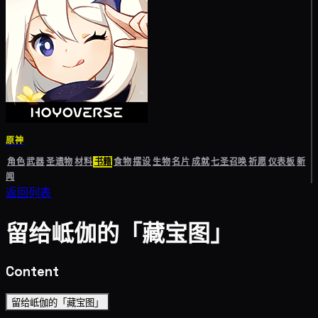
原神
角色
武器
圣遗物
材料
书籍
食物
摆设
生物
名片
成就
七圣召唤
祈愿
仪表板
新
闻
返回列表
留给岻伽的「藏宝图」
Content
留给岻伽的「藏宝图」