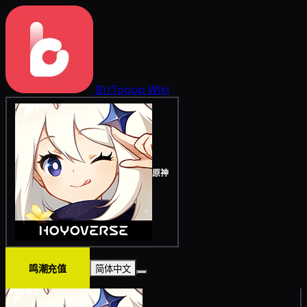
BitTopup
Wiki
原神
鸣潮充值
简体中文