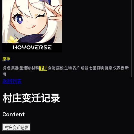
原神
角色
武器
圣遗物
材料
书籍
食物
摆设
生物
名片
成就
七圣召唤
祈愿
仪表板
新
闻
返回列表
村庄变迁记录
Content
村庄变迁记录