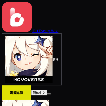
BitTopup
Wiki
原神
鸣潮充值
简体中文