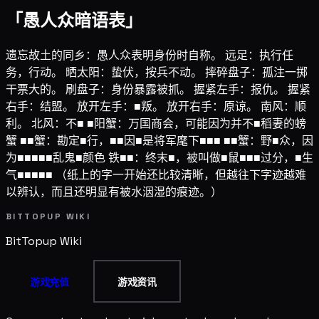
「愚人众暗语表」
遗忘故土的同乡：愚人众表明身份时自称。 远足：执行任
务，行动。 晒太阳：蛰伏，按兵不动。 摔碎盘子：孤注一掷
干票大的。 刷盘子：身份暴露被抓。 握紧左手：报仇。 握紧
右手：结盟。 放开左手：■叛。 放开右手：原谅。 南风：顺
利。 北风：不■ ■阳蟹：万国商会，可能因为并不■稻妻的螃
蟹 ■■蟹：勘定■行，■■因■是将军麾下■■■ ■■蟹：野■众，因
为■■■■■乱鬼■颜色 铁■■：终末■，被叫做■鼠■■■过分，■生
气■■■■■ （纸上的字一开始还比较清晰，但越往下字迹越难
以辨认，而且还明显有被水洇湿的痕迹。）
BITTOPUP WIKI
BitTopup
Wiki
游戏充值
游戏资讯