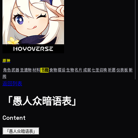
原神
角色
武器
圣遗物
材料
书籍
食物
摆设
生物
名片
成就
七圣召唤
祈愿
仪表板
新
闻
返回列表
「愚人众暗语表」
Content
「愚人众暗语表」