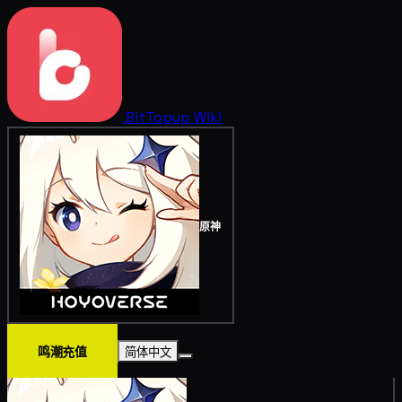
BitTopup
Wiki
原神
鸣潮充值
简体中文