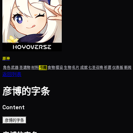
原神
角色
武器
圣遗物
材料
书籍
食物
摆设
生物
名片
成就
七圣召唤
祈愿
仪表板
新闻
返回列表
彦博的字条
Content
彦博的字条