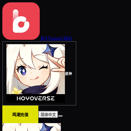
BitTopup
Wiki
原神
鸣潮充值
简体中文