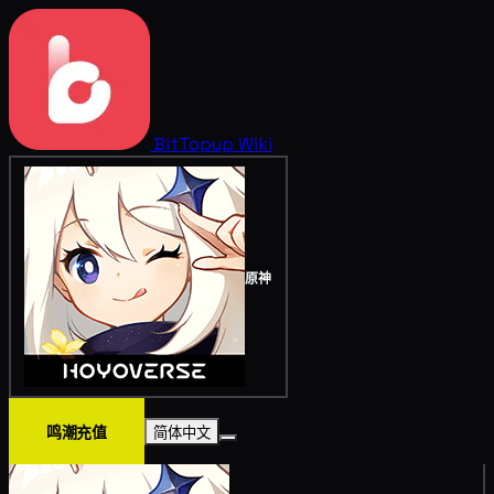
BitTopup
Wiki
原神
鸣潮充值
简体中文