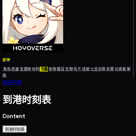
原神
角色
武器
圣遗物
材料
书籍
食物
摆设
生物
名片
成就
七圣召唤
祈愿
仪表板
新
闻
返回列表
到港时刻表
Content
到港时刻表