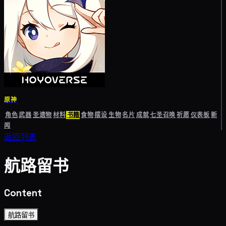
原神
角色
武器
圣遗物
材料
书籍
食物
摆设
生物
名片
成就
七圣召唤
祈愿
仪表板
新
闻
返回列表
航路留书
Content
航路留书