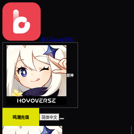
BitTopup
Wiki
原神
鸣潮充值
简体中文