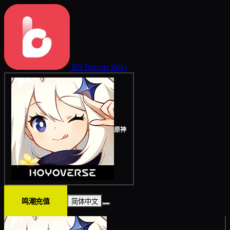
BitTopup
Wiki
原神
鸣潮充值
简体中文