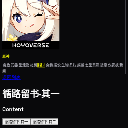
原神
角色
武器
圣遗物
材料
书籍
食物
摆设
生物
名片
成就
七圣召唤
祈愿
仪表板
新
闻
返回列表
循路留书·其一
Content
循路留书·其一
循路留书·其二