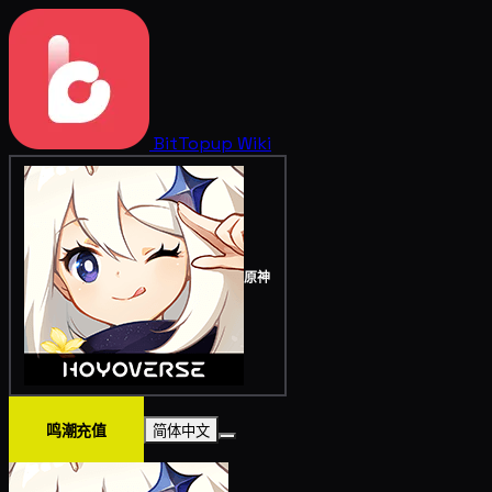
BitTopup
Wiki
原神
鸣潮充值
简体中文