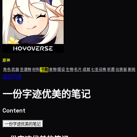
原神
角色
武器
圣遗物
材料
书籍
食物
摆设
生物
名片
成就
七圣召唤
祈愿
仪表板
新闻
返回列表
一份字迹优美的笔记
Content
一份字迹优美的笔记