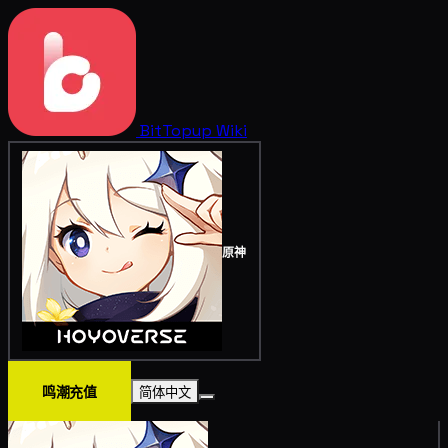
BitTopup
Wiki
原神
鸣潮充值
简体中文