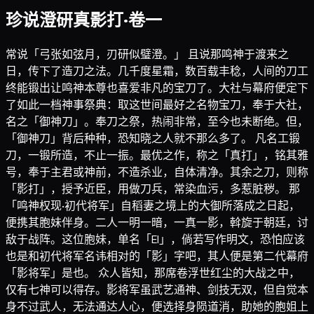
珍说澄研真影打·卷一
常说「弓张如弦月，刃研似璧澄。」 且说那鸣神于渡来之
日，传下了造刀之法。几千度星霜，数百载丰稔，人间的刀工
终能锻出让鸣神本尊也喜爱非凡的宝刀了。大社与幕府便定下
了如此一档神事祭典：取这世间最好之名物宝刀，奉于大社，
名之「御神刀」。奉刀之祭，热闹非常，至今也未断绝。但，
「御神刀」背后种种，恐知晓之人就不那么多了。 凡名工锻
刀，一锻所造，不止一振。最优之作，称之「真打」，铭其雅
号，奉于主君或神前，不造杀业，自体清净。其余之刀，则称
「影打」，授予近臣，用做刀兵，常染血污，多惹脏秽。 那
「鸣神权现·初代将军」自稻妻之境上的大御所落成之日起，
便携其胞妹伴身。二人一明一暗，一真一影，斡旋于朝廷，讨
敌于战阵。这位胞妹，单名「EI」，倘若写作明文，恐怕应该
也是和初代将军名讳相对的「影」字吧，其人便是第二代幕府
「影将军」是也。 众人皆知，那席卷浮世红尘的大战之中，
仅有七神可以得存。影将军虽武艺通神、剑技无双，但自觉本
身不过武人，无法通达人心，便选择身陨道消，助她的胞姐上