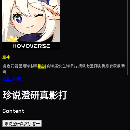
原神
角色
武器
圣遗物
材料
书籍
食物
摆设
生物
名片
成就
七圣召唤
祈愿
仪表板
新
闻
返回列表
珍说澄研真影打
Content
珍说澄研真影打·卷一