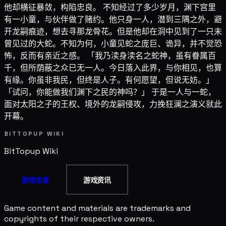
他却横征暴敛，构陷忠良。 不知经过了多少岁月，渊下宫里
有一小童，与伙伴做了赌约。他只身一人，潜到三隅之外，避
开龙嗣痕迹，想去寻那龙骨花。但是他却在洞中见到了一只未
曾见过的大蛇。不知为何，小童见蛇之庞巨、诡异，并不觉恐
怖，反而有亲近之感。 「我乃渎身渎名之蛇神，虽有眷属百
千，但所荫蔽之众已无一人。今日落入此界，与你相见，也算
有缘。你虽非我民，但终是人子。有何愿望，但说无妨。」
「试问，你能做我们渊下之民的神吗？」 于是一人与一蛇，
面对太阳之子的王权、境外的龙嗣侵攻，力挽狂澜之演义就此
开幕。
BITTOPUP WIKI
BitTopup
Wiki
游戏充值
游戏资讯
Game content and materials are trademarks and
copyrights of their respective owners.