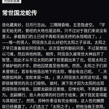
光昼影底集
常世国龙蛇传
造化藏奥妙，日月行吉凶。 三隅隔昏暗，五圣隐虚空。 「宇
宙无始无终，曾经的大地也是这样。只不过对于我们来说没有
意义。承载我们的土已经不再和无始无终的永恒相连了。」
——唯一的贤人，阿倍良久这么对初代太阳之子诉说。太阳之
子早已准备惩处阿倍良久，这次宣他到御前问答，不过是想加
以刁难，然后将他拘禁。 相传，阿倍良久被常世大神启开了
智慧，因此才从不见太阳的渊下宫里掘出来了光。但是太阳之
子嫉妒他的才华，把他囚禁直至他寿终。然而，太阳之子们却
未曾想过，若非有他造出地下的太阳，哪会有自己呢。 「…天
地原如鸡卵，龙蛇本就一体。」贤人阿倍良久说完这句话，随
即就被埋伏的兵士们按倒。 彼时，渊下宫才因为太阳的出现
而得到些许喘息。因那龙嗣亲近黑暗、忌惮光明，不再肆意妄
为。龙嗣横行、敛人命如草的时日终于结束，渊下宫民变得能
与其相抗了。 然而，异种外患没有完全根除，这人性的腌臜
就已经暴露了。人们选立了「太阳之子」，把他当做王崇拜。