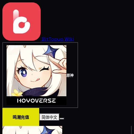
BitTopup
Wiki
原神
鸣潮充值
简体中文