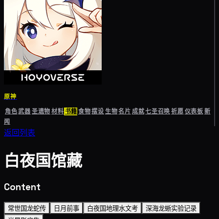
原神
角色
武器
圣遗物
材料
书籍
食物
摆设
生物
名片
成就
七圣召唤
祈愿
仪表板
新
闻
返回列表
白夜国馆藏
Content
常世国龙蛇传
日月前事
白夜国地理水文考
深海龙蜥实验记录