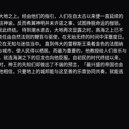
大地之上。经由他们的指引，人们在自太古以来便一直延续的
信神谕，反而希冀神明并未许诺之事，试图挣脱命运的枷锁。
此终结。 待到潮水退去，大地再次显露之时，高海之上已不
类任由自然法则的鞭笞与驱使，在无始无终的时间中浑噩度日。
在无知与迷信当中。 直到伟大的雷穆斯王乘着金色的法图纳
与城市，使人民得以栖居。而最为重要的，他教授给人们音乐与
，就连海渊之下的巨龙也向他臣服。自初民的时代终结以来，
时，神王的先知们却做出了不谐的预言，「最兴盛的帝国也会
他相信，只要地上的城邦能与这至善的乐章协同共奏，就能逃