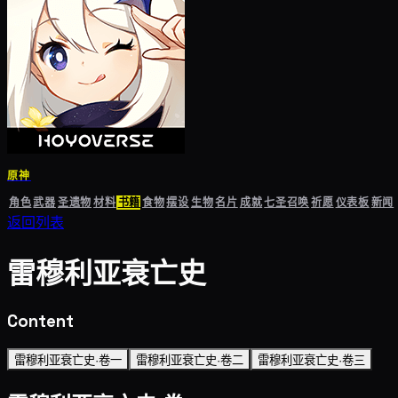
原神
角色
武器
圣遗物
材料
书籍
食物
摆设
生物
名片
成就
七圣召唤
祈愿
仪表板
新闻
返回列表
雷穆利亚衰亡史
Content
雷穆利亚衰亡史·卷一
雷穆利亚衰亡史·卷二
雷穆利亚衰亡史·卷三