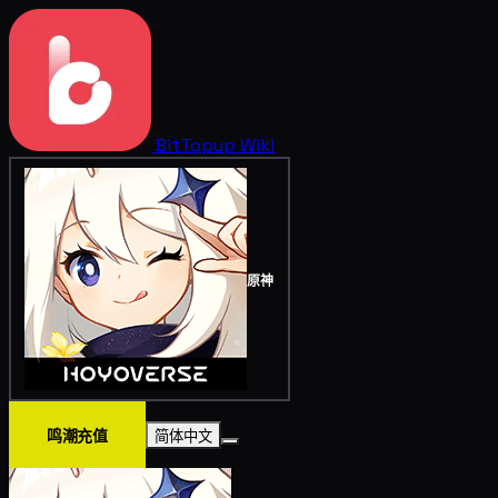
BitTopup
Wiki
原神
鸣潮充值
简体中文