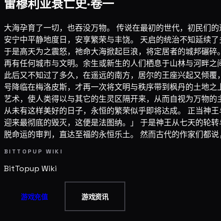
雷穆利亚衰亡史·卷一
大海孕育了一切，也吞没万物。 传说在最初的世代，初民们
安宁中平静地度日，安享繁荣与丰饶。 天启的统治不知延续
于是高天为之震怒，祂命大海掀起巨浪，将定居者的城邦碾碎
再有任何城市与文明。余生或新生的人们栖息于山林与河畔之
此后又不知过了多久，在遥远的南方，居尔的王座兴起又倾覆
号降临在梅洛皮斯，才再一次将文明与秩序带到枫丹的土地之
艺术，使人类得以与其它的生灵区隔开来，从而自视为万物的
从未有这样美好的日子，永恒的繁荣似乎即将达成。 正当神
迎来最彻底的毁灭，这便是法图纳。」 于是神王从七天的轮
脱命运的审判，直达至福的永恒乐土。 然而古代的作家们都说
BITTOPUP WIKI
BitTopup
Wiki
游戏充值
游戏资讯