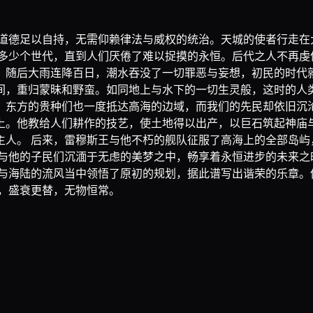
的道德足以自持，无需仰赖律法与威权的统治。天城的使者行走在
了多少个世代，直到人们厌倦了难以捉摸的永恒。后代之人不再虔
。随后大雨连降百日，潮水吞没了一切罪恶与妄想，初民的时代就
间，重归蒙昧和野蛮。如同地上与水下的一切生灵般，这时的人
，东方的贵种们也一度抵达高海的边域，而我们的先民却依旧沉沦
上。他教给人们耕作的技艺，使土地得以出产，以巨石筑起神庙
主人。 后来，雷穆斯王与他不朽的舰队征服了高海上的全部岛屿
王与他的子民们沉湎于无虑的美梦之中，畅享着永恒进步的未来之
转与海陆的流风当中领悟了原初的规划，据此谱写出谐荣的乐章。
，盛衰更替，无物恒常。