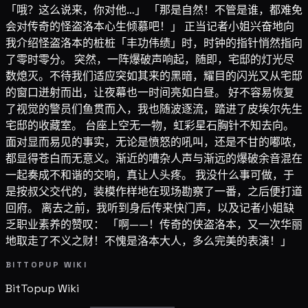
「哦？这么说来，你对他…」 「那是自然！不管是谁，都难免
会对传奇的怪盗洛本心生倾慕吧！」 正当记者小姐兴奋地向
我介绍怪盗洛本的桩桩「丰功伟绩」时，时钟的指针悄然指向
了零时零分。 突然，一阵爆破声响起，随即，宅邸的灯光尽
数熄灭。不待我们适应突如其来的黑暗，耀目的闪光又从宅邸
的窗口迸射而出，让夜幕也一时间亮如白昼。 好不容易恢复
了视觉的警员们鱼贯而入，我也随波逐流，踏进了皮埃尔先生
宅邸的收藏室。 台座上空无一物，虹彩星石胸针不知去向。
面对显而易见的事实，无论是愤怒的吼叫，还是不甘的嘟哝，
都显得苍白而无意义。渐近的嘈杂人声与渐远的爆破余音混在
一起奏成不和谐的交响，真让人头疼。 我没什么事可做，于
是按叔父交代的，装模作样地在现场勘察了一番，之后便打道
回府。 离去之前，我听到身后传来快门声，以及记者小姐缺
乏职业素养的赞叹： 「啊——！传奇的侠盗洛本，又一次华丽
地取走了不义之财！不愧是洛本大人，多么完美的表演！」
BITTOPUP WIKI
BitTopup
Wiki