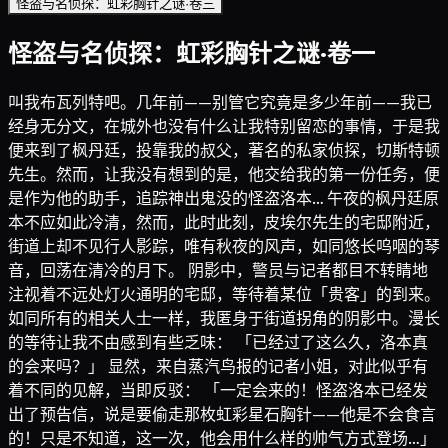
怪盗与名侦探：虹彩胸针之谜·卷三
怪盗与名侦探：虹彩胸针之谜·卷一
叫我布瓦列特吧。几年前——别管它究竟是多少年前——我已
经身无分文，在城外也没有什么让我特别留恋的事情，于是我
便来到了枫丹廷，投靠我的叔父，著名的私家侦探，切斯特顿
先生。然而，让我没有想到的是，他交给我的第一份任务，便
是作为他的助手，追踪神出鬼没的怪盗洛本… 午夜的枫丹廷原
本不应如此冷清，然而，此时此刻，皮埃尔先生的宅邸附近，
街道上却不见行人影踪，唯有秋夜的风声，如同悠长呜咽的琴
音，回荡在清冷的月下。 阴影中，警员与记者都目不转睛地
注视着不远处灯火通明的宅邸，等待着某位「贵客」的到来。
如同所有的相关人士一样，我匿身于街道拐角的阴影中。漫长
的等待让我不由感到有些乏味： 「已经过了这么久，洛本真
的会来吗？」 显然，来自蒸汽鸟报的记者小姐，对此似乎有
着不同的见解，当即反驳： 「一定会来的！怪盗洛本已经发
出了预告信，说是要偷走那枚虹彩星石胸针——他是不会食言
的！只是不知道，这一次，他会用什么样的帅气方式登场…」