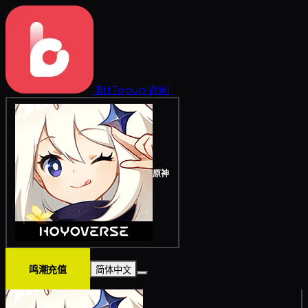
BitTopup
Wiki
原神
鸣潮充值
简体中文