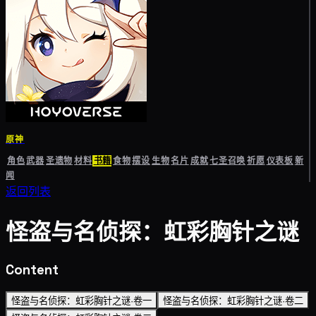
原神
角色
武器
圣遗物
材料
书籍
食物
摆设
生物
名片
成就
七圣召唤
祈愿
仪表板
新
闻
返回列表
怪盗与名侦探：虹彩胸针之谜
Content
怪盗与名侦探：虹彩胸针之谜·卷一
怪盗与名侦探：虹彩胸针之谜·卷二