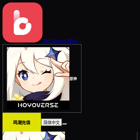
BitTopup
Wiki
原神
鸣潮充值
简体中文